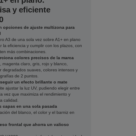
1+ en plano.
sa y eficiente
0
n opciones de ajuste multizona para
d
ro A3 de una sola vez sobre A1+ en plano
 la eficiencia y cumplir con los plazos, con
iten más combinaciones.
orciona colores precisos de la marca
magenta claro, gris, rojo y blanco,
r degradados suaves, colores intensos y
ografías de 2 puntos.
seguir un efecto brillante o mate
te ajustar la luz UV, pudiendo elegir entre
 la vez que maximiza el rendimiento y
a calidad.
es capas en una sola pasada
ación del blanco, el color y el barniz en
so frontal que ahorra un valioso