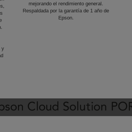
mejorando el rendimiento general.
s,
Respaldada por la garantía de 1 año de
os
Epson.
e
n.
 y
ad