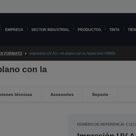
EMPRESA
SECTOR INDUSTRIAL
PRODUCTOS
TINTA
TIE
N FORMATO
Impresión UV A1+ en plano con la SureColor V4000
lano con la
ciones técnicas
Accesorios
Soporte
NÚMERO DE REFERENCIA: C11C