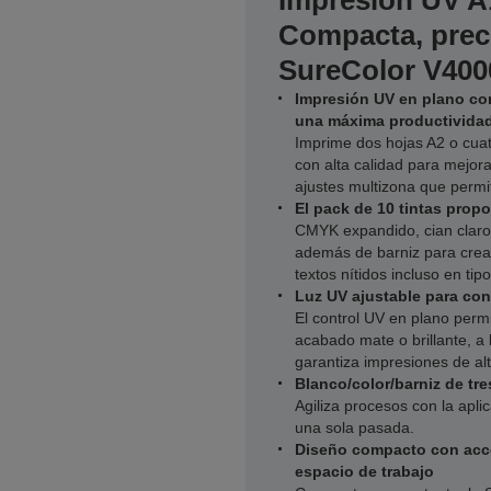
Impresión UV A
Compacta, preci
SureColor V400
Impresión UV en plano co
una máxima productivida
Imprime dos hojas A2 o cuat
con alta calidad para mejorar
ajustes multizona que perm
El pack de 10 tintas prop
CMYK expandido, cian claro, 
además de barniz para crea
textos nítidos incluso en tip
Luz UV ajustable para con
El control UV en plano permi
acabado mate o brillante, a
garantiza impresiones de alt
Blanco/color/barniz de tr
Agiliza procesos con la aplic
una sola pasada.
Diseño compacto con acce
espacio de trabajo