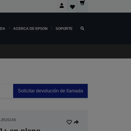
NDA
ACERCA DE EPSON
SOPORTE
Solicitar devolución de llamada
L85201A0