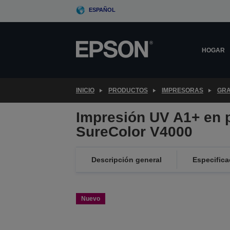
Skip
ESPAÑOL
to
main
content
HOGAR
INICIO
PRODUCTOS
IMPRESORAS
GRA
Impresión UV A1+ en p
SureColor V4000
Descripción general
Especifica
Nuevo