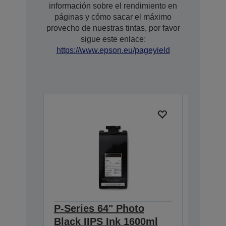
información sobre el rendimiento en
páginas y cómo sacar el máximo
provecho de nuestras tintas, por favor
sigue este enlace:
https://www.epson.eu/pageyield
P-Series 64" Photo
P-Seri
Black IIPS Ink 1600ml
Ink 16