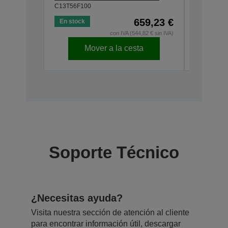
C13T56F100
C13T56F20
659,23 €
En stock
Bajo stoc
con IVA (544,82 € sin IVA)
Mover a la cesta
Soporte Técnico
¿Necesitas ayuda?
Visita nuestra sección de atención al cliente
para encontrar información útil, descargar