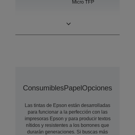
Micro TFP
Tecnología de
Ultrachrome®
tinta
Pro12
Consumibles
Papel
Opciones
Opcion
Las tintas de Epson están desarrolladas
para funcionar a la perfección con las
impresoras Epson y para producir textos
nítidos y resistentes a los borrones que
durarán generaciones. Si buscas más