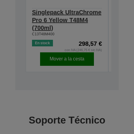
Singlepack UltraChrome
Single
Pro 6 Yellow T48M4
Pro 6 
(700ml)
(700ml
C13T48M400
C13T48ME
298,57 €
En stock
En stock
con IVA (246,75 € sin IVA)
Mover a la cesta
Soporte Técnico