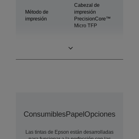
Cabezal de
Método de
impresión
impresión
PrecisionCore™
Micro TFP
Tecnología de
Ultrachrome®
tinta
Pro6
Consumibles
Papel
Opciones
Opcion
Las tintas de Epson están desarrolladas
para funcionar a la perfección con las