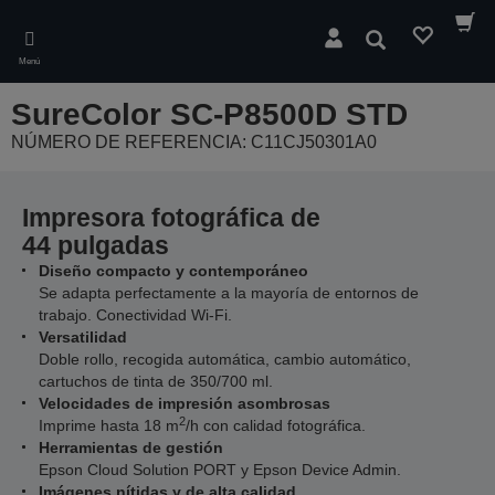
Skip
to
Buscar
main
Menú
content
SureColor SC-P8500D STD
NÚMERO DE REFERENCIA: C11CJ50301A0
Impresora fotográfica de
44 pulgadas
Diseño compacto y contemporáneo
Se adapta perfectamente a la mayoría de entornos de
trabajo. Conectividad Wi-Fi.
Versatilidad
Doble rollo, recogida automática, cambio automático,
cartuchos de tinta de 350/700 ml.
Velocidades de impresión asombrosas
2
Imprime hasta 18 m
/h con calidad fotográfica.
Herramientas de gestión
Epson Cloud Solution PORT y Epson Device Admin.
Imágenes nítidas y de alta calidad