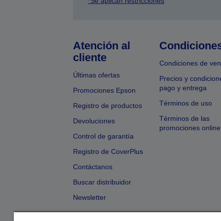
*Se aplican restricciones
Atención al
Condicione
cliente
Condiciones de ven
Últimas ofertas
Precios y condicion
pago y entrega
Promociones Epson
Términos de uso
Registro de productos
Términos de las
Devoluciones
promociones online
Control de garantía
Registro de CoverPlus
Contáctanos
Buscar distribuidor
Newsletter