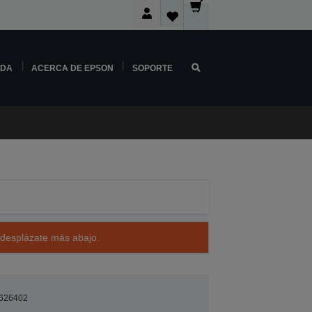
NDA
ACERCA DE EPSON
SOPORTE
 desplázate más abajo.
626402