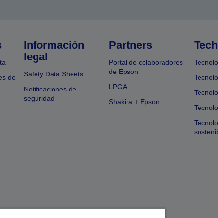
s
Información
Partners
Tech
legal
ta
Portal de colaboradores
Tecnolo
de Epson
Safety Data Sheets
es de
Tecnolo
LPGA
Notificaciones de
Tecnolo
seguridad
Shakira + Epson
Tecnolo
Tecnol
sosteni