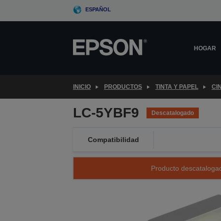
Skip
ESPAÑOL
to
main
content
HOGAR
INICIO
PRODUCTOS
TINTA Y PAPEL
CI
LC-5YBF9
Descatalogado
Compatibilidad
Producto descatalogad