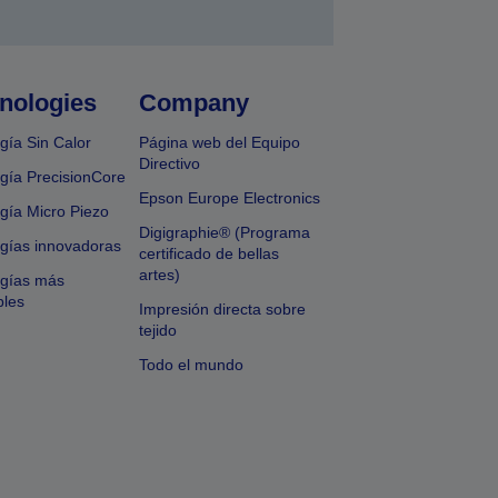
nologies
Company
gía Sin Calor
Página web del Equipo
Directivo
gía PrecisionCore
Epson Europe Electronics
gía Micro Piezo
Digigraphie® (Programa
gías innovadoras
certificado de bellas
artes)
ogías más
bles
Impresión directa sobre
tejido
Todo el mundo