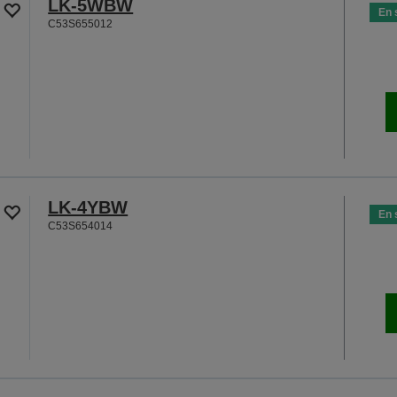
LK-5WBW
En 
C53S655012
LK-4YBW
En 
C53S654014