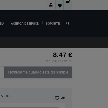
NDA
ACERCA DE EPSON
SOPORTE
8,47 €
con IVA (7,00 € sin IVA)
Notificarme cuando esté disponible
653005