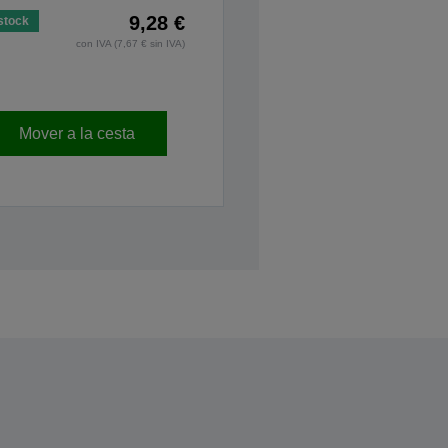
9,28 €
stock
con IVA (7,67 € sin IVA)
Mover a la cesta