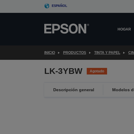
Skip
ESPAÑOL
to
main
content
HOGAR
INICIO
PRODUCTOS
TINTA Y PAPEL
CI
LK-3YBW
Agotado
Descripción general
Modelos de