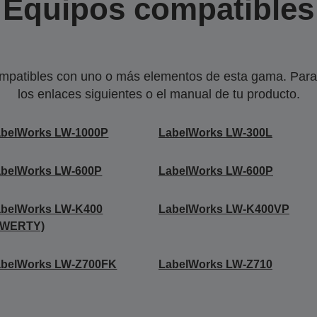
Equipos compatibles
mpatibles con uno o más elementos de esta gama. Para 
los enlaces siguientes o el manual de tu producto.
abelWorks LW-1000P
LabelWorks LW-300L
abelWorks LW-600P
LabelWorks LW-600P
abelWorks LW-K400
LabelWorks LW-K400VP
QWERTY)
abelWorks LW-Z700FK
LabelWorks LW-Z710