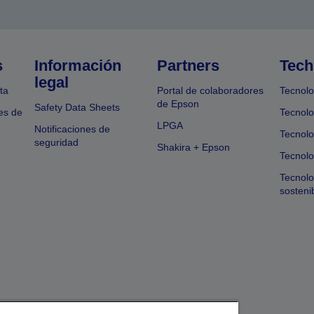
s
Información
Partners
Tech
legal
ta
Portal de colaboradores
Tecnolo
de Epson
Safety Data Sheets
es de
Tecnolo
LPGA
Notificaciones de
Tecnolo
seguridad
Shakira + Epson
Tecnolo
Tecnol
sosteni