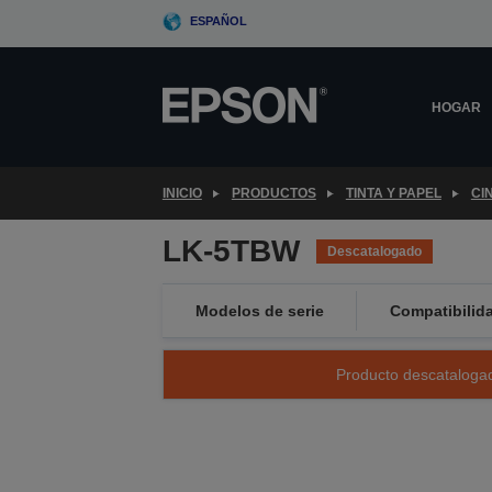
Skip
ESPAÑOL
to
main
content
HOGAR
INICIO
PRODUCTOS
TINTA Y PAPEL
CI
LK-5TBW
Descatalogado
Modelos de serie
Compatibilid
Producto descatalogad