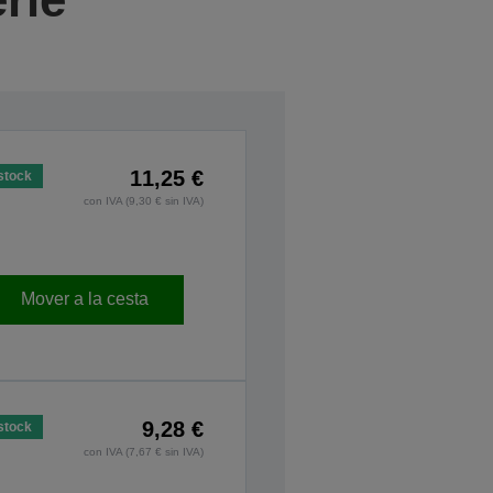
11,25 €
stock
con IVA (9,30 € sin IVA)
Mover a la cesta
9,28 €
stock
con IVA (7,67 € sin IVA)