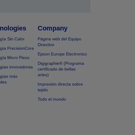
nologies
Company
gía Sin Calor
Página web del Equipo
Directivo
gía PrecisionCore
Epson Europe Electronics
gía Micro Piezo
Digigraphie® (Programa
gías innovadoras
certificado de bellas
artes)
ogías más
bles
Impresión directa sobre
tejido
Todo el mundo