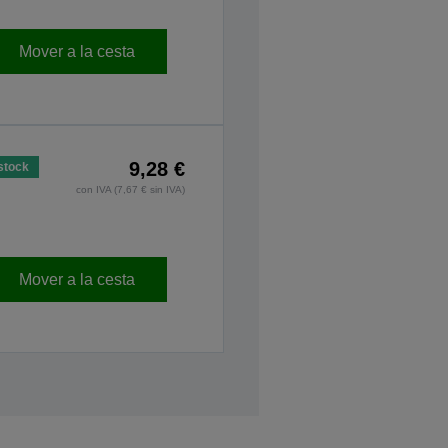
Mover a la cesta
9,28 €
stock
con IVA (7,67 € sin IVA)
Mover a la cesta