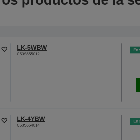
LK-5WBW
En 
C53S655012
LK-4YBW
En 
C53S654014