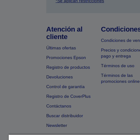
*Se aplican restricciones
Atención al
Condicione
cliente
Condiciones de ven
Últimas ofertas
Precios y condicion
pago y entrega
Promociones Epson
Términos de uso
Registro de productos
Términos de las
Devoluciones
promociones online
Control de garantía
Registro de CoverPlus
Contáctanos
Buscar distribuidor
Newsletter