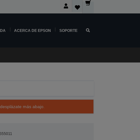
NDA
ACERCA DE EPSON
SOPORTE
 desplázate más abajo.
655011