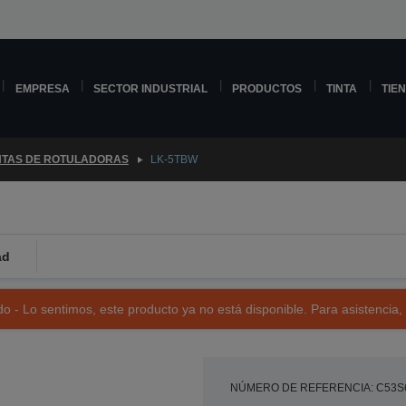
EMPRESA
SECTOR INDUSTRIAL
PRODUCTOS
TINTA
TIE
NTAS DE ROTULADORAS
LK-5TBW
ad
o - Lo sentimos, este producto ya no está disponible. Para asistencia,
NÚMERO DE REFERENCIA: C53S