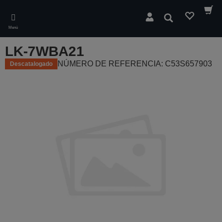
Skip
to
Buscar
main
Menú
content
LK-7WBA21
NÚMERO DE REFERENCIA: C53S657903
Descatalogado