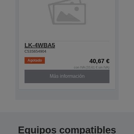
LK-4WBA5
C53S654904
40,67 €
Agotado
con IVA (33,61 € sin IVA)
Más información
Equipos compatibles