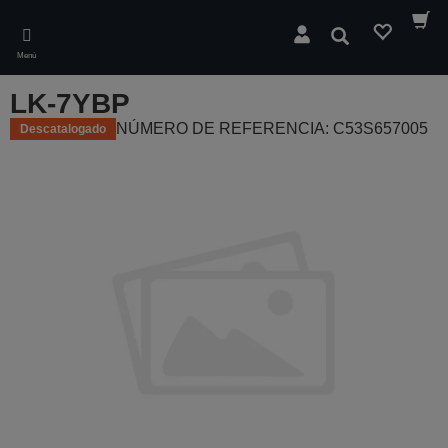
Skip
to
Buscar
main
Menú
content
LK-7YBP
NÚMERO DE REFERENCIA: C53S657005
Descatalogado