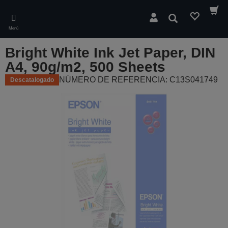
Skip
to
Buscar
main
Menú
content
Bright White Ink Jet Paper, DIN
A4, 90g/m2, 500 Sheets
NÚMERO DE REFERENCIA: C13S041749
Descatalogado