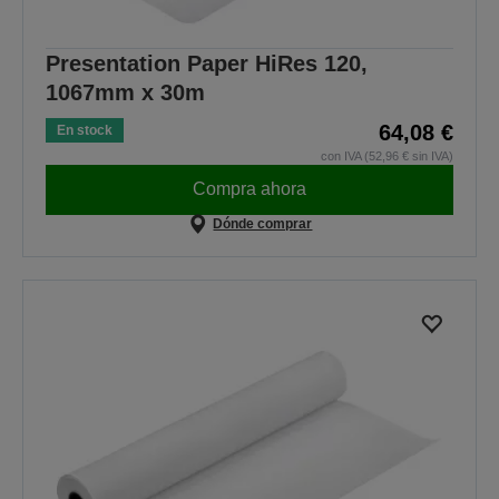
Presentation Paper HiRes 120,
1067mm x 30m
64,08 €
En stock
con IVA (52,96 € sin IVA)
Compra ahora
Dónde comprar