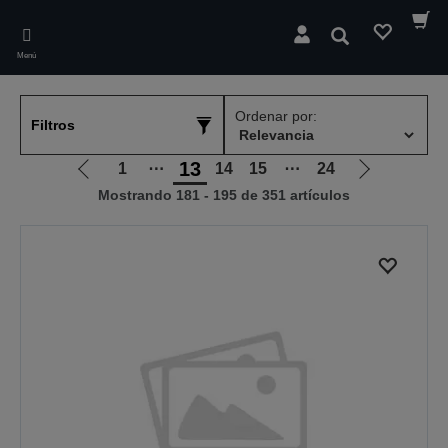
Skip
to
Buscar
main
Menú
content
Ordenar por:
Filtros
13
1
⋯
14
15
⋯
24
Ir
Ir
Mostrando 181 - 195 de 351 artículos
a
a
la
la
página
página
anterior
siguiente