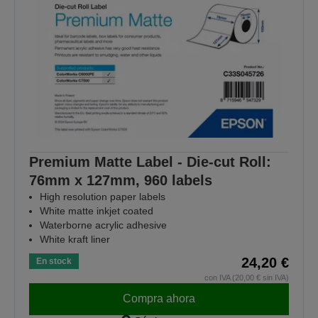
Premium Matte Label - Die-cut Roll:
76mm x 127mm, 960 labels
High resolution paper labels
White matte inkjet coated
Waterborne acrylic adhesive
White kraft liner
24,20 €
En stock
con IVA (20,00 € sin IVA)
Compra ahora