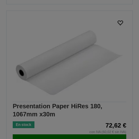
Presentation Paper HiRes 180,
1067mm x30m
72,62 €
En stock
con IVA (60,02 € sin IVA)