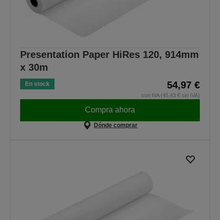
Presentation Paper HiRes 120, 914mm
x 30m
54,97 €
En stock
con IVA (45,43 € sin IVA)
Compra ahora
Dónde comprar