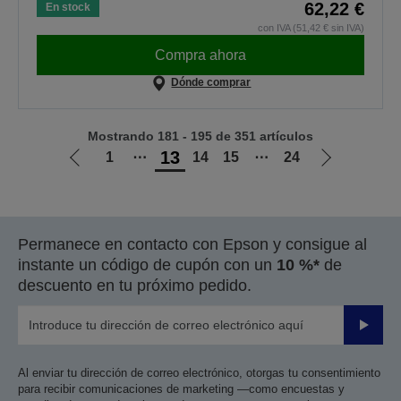
62,22 €
En stock
con IVA (51,42 € sin IVA)
Compra ahora
Dónde comprar
Mostrando 181 - 195 de 351 artículos
13
1
⋯
14
15
⋯
24
Ir
Ir
a
a
la
la
página
página
Permanece en contacto con Epson y consigue al
anterior
siguiente
instante un código de cupón con un
10 %*
de
descuento en tu próximo pedido.
Enviar
Al enviar tu dirección de correo electrónico, otorgas tu consentimiento
para recibir comunicaciones de marketing —como encuestas y