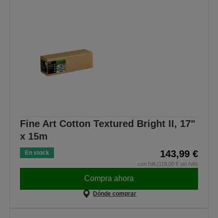
Fine Art Cotton Textured Bright II, 17"
x 15m
143,99 €
En stock
con IVA (119,00 € sin IVA)
Compra ahora
Dónde comprar