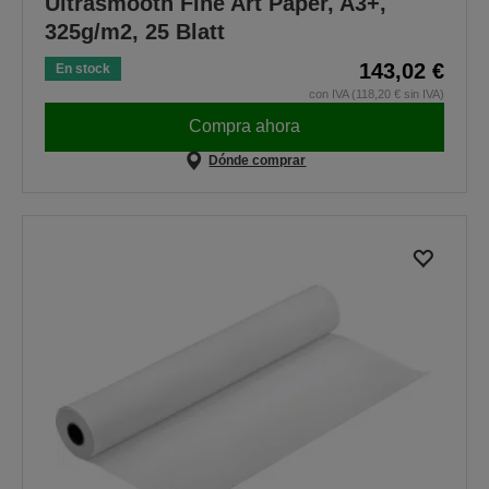
Ultrasmooth Fine Art Paper, A3+,
325g/m2, 25 Blatt
143,02 €
En stock
con IVA (118,20 € sin IVA)
Compra ahora
Dónde comprar