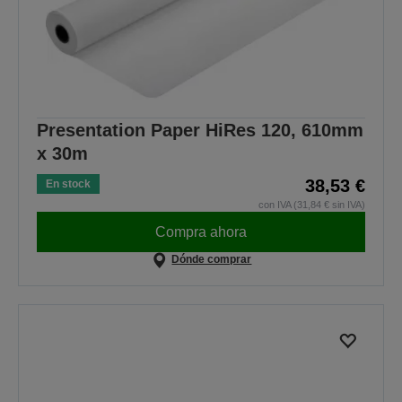
Presentation Paper HiRes 120, 610mm
x 30m
38,53 €
En stock
con IVA (31,84 € sin IVA)
Compra ahora
Dónde comprar