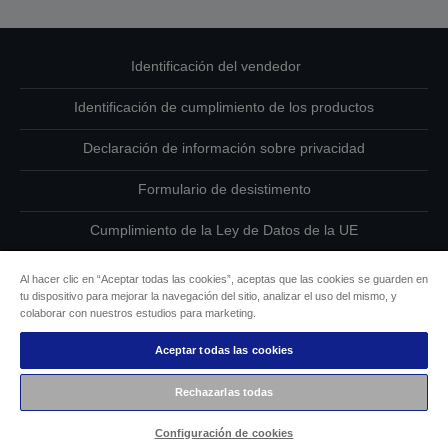
Identificación del vendedor
Identificación de cumplimiento de los productos
Declaración de información sobre privacidad
Formulario de desistimento
Cumplimiento de la Ley de Datos de la UE
Ponte en contacto con nosotros en relación con tus datos
Al hacer clic en “Aceptar todas las cookies”, aceptas que las cookies se guarden en
tu dispositivo para mejorar la navegación del sitio, analizar el uso del mismo, y
Información sobre cookies
colaborar con nuestros estudios para marketing.
Aceptar todas las cookies
Compromiso de accesibilidad de Epson
Rechazarlas todas
Copyright © 2026 Seiko Epson
Configuración de cookies