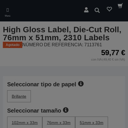
Skip
to
Buscar
main
Menú
content
High Gloss Label, Die-Cut Roll,
76mm x 51mm, 2310 Labels
NÚMERO DE REFERENCIA: 7113761
Agotado
59,77 €
con IVA (49,40 € sin IVA)
Seleccionar tipo de papel
Brillante
Seleccionar tamaño
102mm x 33m
76mm x 33m
51mm x 33m