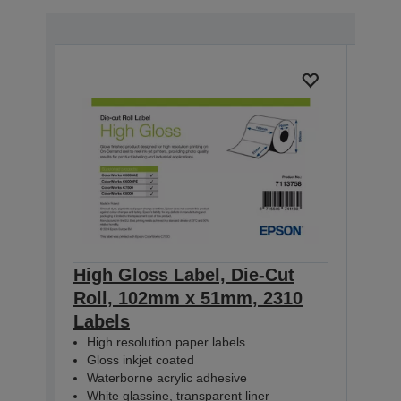
High Gloss Label, Die-Cut
High
Roll, 102mm x 51mm, 2310
Rol
Labels
Lab
High resolution paper labels
Hig
Gloss inkjet coated
Glo
Waterborne acrylic adhesive
Wat
White glassine, transparent liner
Whit