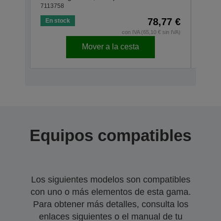
7113758
71137
78,77 €
En stock
En s
con IVA (65,10 € sin IVA)
Mover a la cesta
Equipos compatibles
Los siguientes modelos son compatibles
con uno o más elementos de esta gama.
Para obtener más detalles, consulta los
enlaces siguientes o el manual de tu