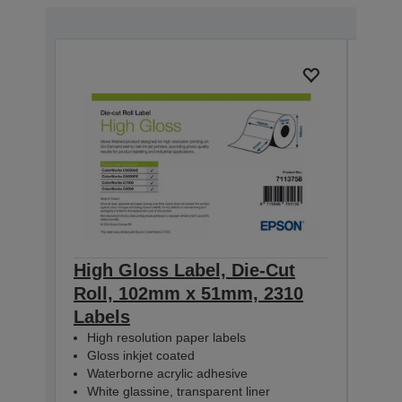
High Gloss Label, Die-Cut
High
Roll, 102mm x 51mm, 2310
Rol
Labels
Lab
High resolution paper labels
Hig
Gloss inkjet coated
Glo
Waterborne acrylic adhesive
Wat
White glassine, transparent liner
Whit