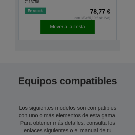
7113758
71137
78,77 €
En stock
En s
con IVA (65,10 € sin IVA)
Mover a la cesta
Equipos compatibles
Los siguientes modelos son compatibles
con uno o más elementos de esta gama.
Para obtener más detalles, consulta los
enlaces siguientes o el manual de tu