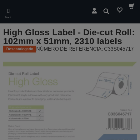
Skip
to
Buscar
main
Menú
content
High Gloss Label - Die-cut Roll:
102mm x 51mm, 2310 labels
NÚMERO DE REFERENCIA: C33S045717
Descatalogado