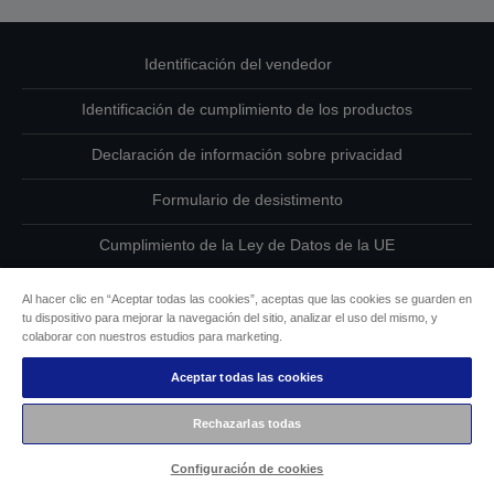
Identificación del vendedor
Identificación de cumplimiento de los productos
Declaración de información sobre privacidad
Formulario de desistimento
Cumplimiento de la Ley de Datos de la UE
Ponte en contacto con nosotros en relación con tus datos
Al hacer clic en “Aceptar todas las cookies”, aceptas que las cookies se guarden en
tu dispositivo para mejorar la navegación del sitio, analizar el uso del mismo, y
Información sobre cookies
colaborar con nuestros estudios para marketing.
Aceptar todas las cookies
Compromiso de accesibilidad de Epson
Rechazarlas todas
Copyright © 2026 Seiko Epson
Configuración de cookies