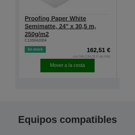
Proofing Paper White
Pro
Semimatte, 24" x 30,5 m,
Semi
250g/m2
250
C13S042004
C13S0
162,51 €
En stock
En s
con IVA (134,31 € sin IVA)
Mover a la cesta
Equipos compatibles