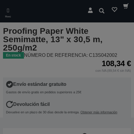
Skip
to
Buscar
main
Menú
content
Proofing Paper White
Semimatte, 13" x 30,5 m,
250g/m2
NÚMERO DE REFERENCIA: C13S042002
En stock
108,34 €
con IVA (89,54 € sin IVA)
Envío estándar gratuito
Gastos de envío gratis en pedidos superiores a 25€
Devolución fácil
Devuelve en un plazo de 30 días desde la entrega.
Obtener más información