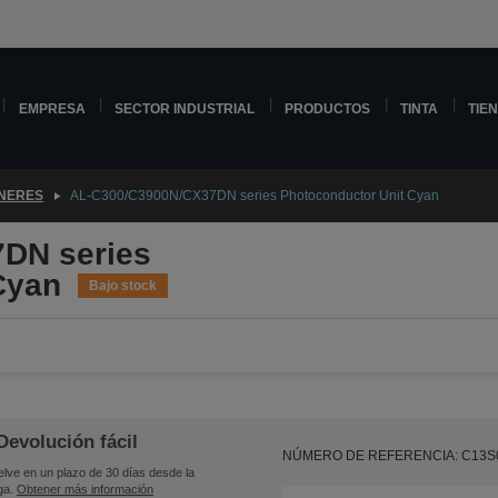
EMPRESA
SECTOR INDUSTRIAL
PRODUCTOS
TINTA
TIE
NERES
AL-C300/C3900N/CX37DN series Photoconductor Unit Cyan
DN series
Cyan
Bajo stock
Devolución fácil
NÚMERO DE REFERENCIA: C13S
lve en un plazo de 30 días desde la
ga.
Obtener más información