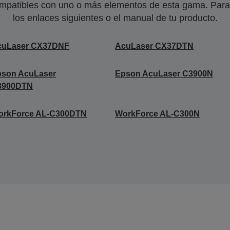
mpatibles con uno o más elementos de esta gama. Para 
los enlaces siguientes o el manual de tu producto.
cuLaser CX37DNF
AcuLaser CX37DTN
pson AcuLaser
Epson AcuLaser C3900N
3900DTN
orkForce AL-C300DTN
WorkForce AL-C300N