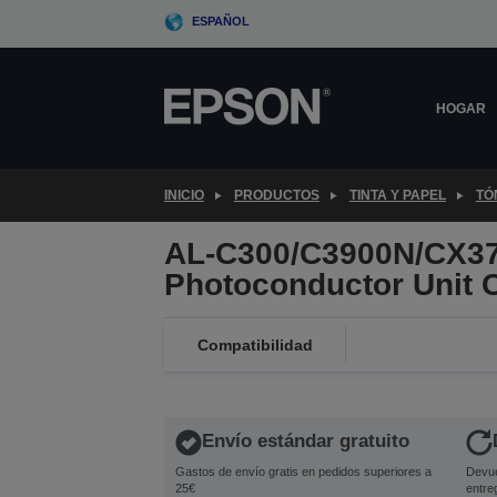
Skip
ESPAÑOL
to
main
content
HOGAR
INICIO
PRODUCTOS
TINTA Y PAPEL
TÓ
AL-C300/C3900N/CX37
Photoconductor Unit 
Compatibilidad
Envío estándar gratuito
Gastos de envío gratis en pedidos superiores a
Devue
25€
entre