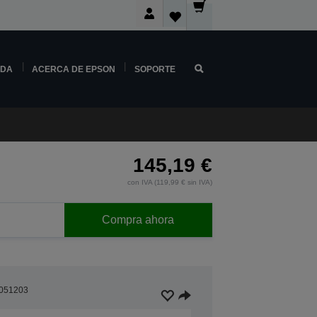
NDA
ACERCA DE EPSON
SOPORTE
145,19 €
con IVA (119,99 € sin IVA)
Compra ahora
051203