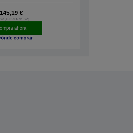
145,19 €
IVA (119,99 € sin IVA)
ompra ahora
ónde comprar