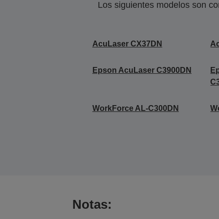
Los siguientes modelos son co
AcuLaser CX37DN
A
Epson AcuLaser C3900DN
E
C
WorkForce AL-C300DN
W
Notas: