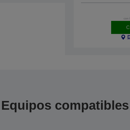
con 
C
D
Equipos compatibles