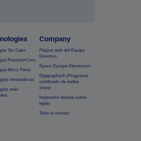
nologies
Company
gía Sin Calor
Página web del Equipo
Directivo
gía PrecisionCore
Epson Europe Electronics
gía Micro Piezo
Digigraphie® (Programa
gías innovadoras
certificado de bellas
artes)
ogías más
bles
Impresión directa sobre
tejido
Todo el mundo