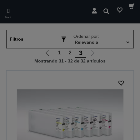
Skip
to
Buscar
main
Menú
content
Ordenar por:
Filtros
3
1
2
Ir
Ir
Mostrando 31 - 32 de 32 artículos
a
a
la
la
página
página
anterior
siguiente