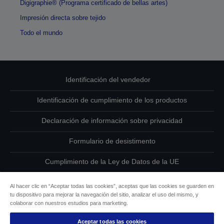
Digigraphie® (Programa certificado de bellas artes)
Impresión directa sobre tejido
Todo el mundo
Identificación del vendedor
Identificación de cumplimiento de los productos
Declaración de información sobre privacidad
Formulario de desistimento
Cumplimiento de la Ley de Datos de la UE
Ponte en contacto con nosotros en relación con tus datos
Al hacer clic en “Aceptar todas las cookies”, aceptas que las cookies se guarden en
tu dispositivo para mejorar la navegación del sitio, analizar el uso del mismo, y
Información sobre cookies
colaborar con nuestros estudios para marketing.
Aceptar todas las cookies
Compromiso de accesibilidad de Epson