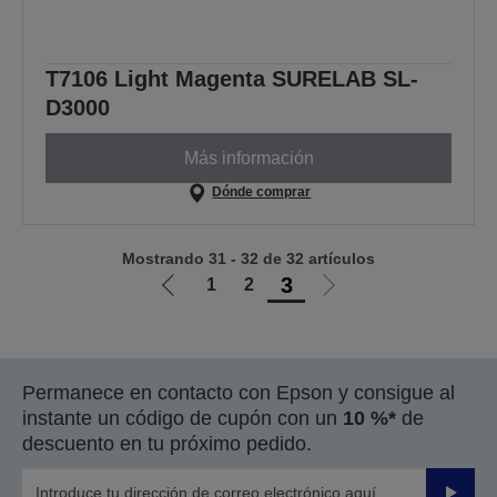
T7106 Light Magenta SURELAB SL-
D3000
Más información
Dónde comprar
Mostrando 31 - 32 de 32 artículos
3
1
2
Ir
Ir
a
a
la
la
página
página
Permanece en contacto con Epson y consigue al
anterior
siguiente
instante un código de cupón con un
10 %*
de
descuento en tu próximo pedido.