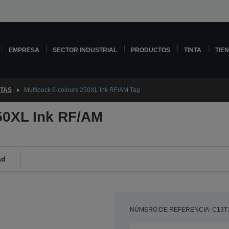
EMPRESA
SECTOR INDUSTRIAL
PRODUCTOS
TINTA
TIE
NTAS
Multipack 6-colours 250XL Ink RF/AM Tag
250XL Ink RF/AM
ad
NÚMERO DE REFERENCIA: C13T