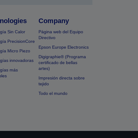
nologies
Company
gía Sin Calor
Página web del Equipo
Directivo
gía PrecisionCore
Epson Europe Electronics
gía Micro Piezo
Digigraphie® (Programa
gías innovadoras
certificado de bellas
artes)
ogías más
bles
Impresión directa sobre
tejido
Todo el mundo