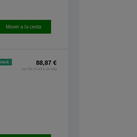
Mover a la cesta
88,87 €
stock
con IVA (73,45 € sin IVA)