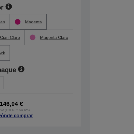
or
ian
Magenta
Cian Claro
Magenta Claro
ack
paque
146,04 €
IVA (120,69 € sin IVA)
ónde comprar