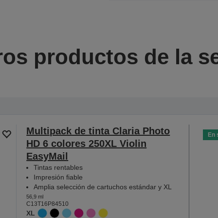
ros productos de la se
Multipack de tinta Claria Photo
En 
HD 6 colores 250XL Violin
EasyMail
Tintas rentables
Impresión fiable
Amplia selección de cartuchos estándar y XL
56,9 ml
C13T16P84510
XL