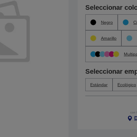
Seleccionar col
Negro
C
Amarillo
Multip
Seleccionar em
Estándar
Ecológico
con 
D