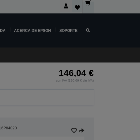
NDA
ACERCA DE EPSON
SOPORTE
146,04 €
con IVA (120,69 € sin IVA)
16P84020