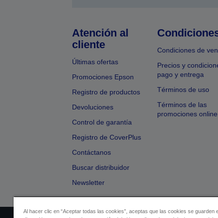
Atención al
Condicione
cliente
Condiciones de ven
Últimas ofertas
Precios y condicion
pago y entrega
Promociones Epson
Términos de uso
Registro de productos
Términos de las
Devoluciones
promociones online
Control de garantía
Registro de CoverPlus
Contáctanos
Buscar distribuidor
Newsletter
Al hacer clic en “Aceptar todas las cookies”, aceptas que las cookies se guarden 