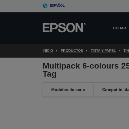
Skip
ESPAÑOL
to
main
content
HOGAR
INICIO
PRODUCTOS
TINTA Y PAPEL
TI
Multipack 6-colours 
Tag
Modelos de serie
Compatibilid