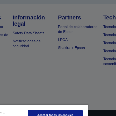
s
Información
Partners
Tech
legal
ta
Portal de colaboradores
Tecnolo
de Epson
Safety Data Sheets
es de
Tecnolo
LPGA
Notificaciones de
Tecnolo
seguridad
Shakira + Epson
Tecnolo
Tecnol
sosteni
en tu
Aceptar todas las cookies