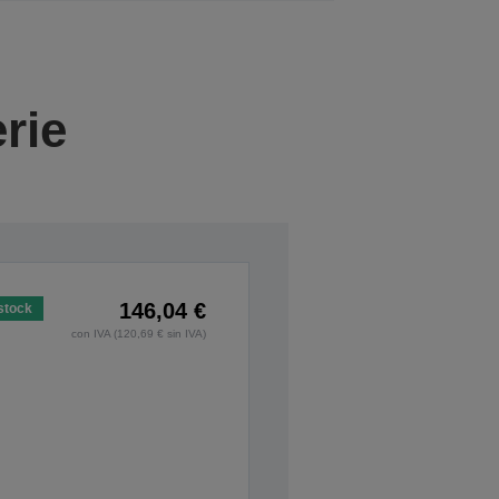
rie
146,04 €
stock
con IVA (120,69 € sin IVA)