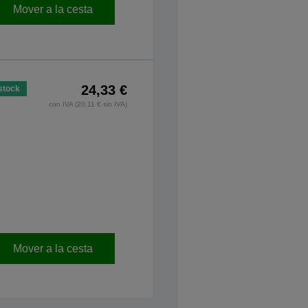
Mover a la cesta
24,33 €
stock
con IVA (20,11 € sin IVA)
Mover a la cesta