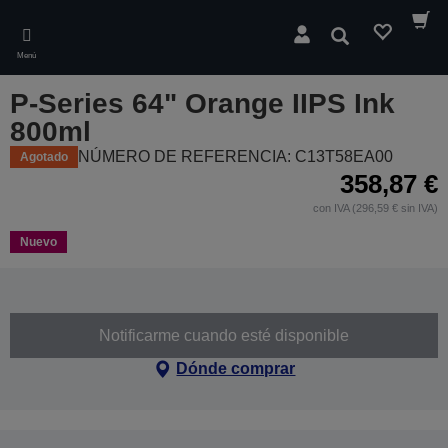
Skip
to
Buscar
main
Menú
content
P-Series 64" Orange IIPS Ink
800ml
NÚMERO DE REFERENCIA: C13T58EA00
Agotado
358,87 €
con IVA (296,59 € sin IVA)
Nuevo
Notificarme cuando esté disponible
Dónde comprar