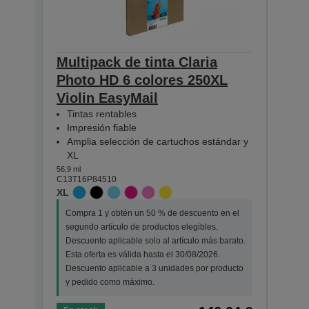
Multipack de tinta Claria
Mult
Photo HD 6 colores 250XL
Phot
Violin EasyMail
Eas
Tintas rentables
Tin
Impresión fiable
Imp
Amplia selección de cartuchos estándar y
Amp
XL
XL
56,9 ml
30,3 ml
C13T16P84510
C13T1
XL
STAN
Compra 1 y obtén un 50 % de descuento en el
Comp
segundo artículo de productos elegibles.
segu
Descuento aplicable solo al artículo más barato.
Desc
Esta oferta es válida hasta el 30/08/2026.
Esta 
Descuento aplicable a 3 unidades por producto
Desc
y pedido como máximo.
y pe