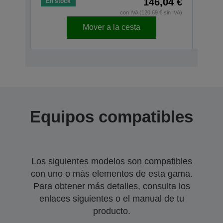
146,04 €
En stock
En s
con IVA (120,69 € sin IVA)
Mover a la cesta
Equipos compatibles
Los siguientes modelos son compatibles
con uno o más elementos de esta gama.
Para obtener más detalles, consulta los
enlaces siguientes o el manual de tu
producto.