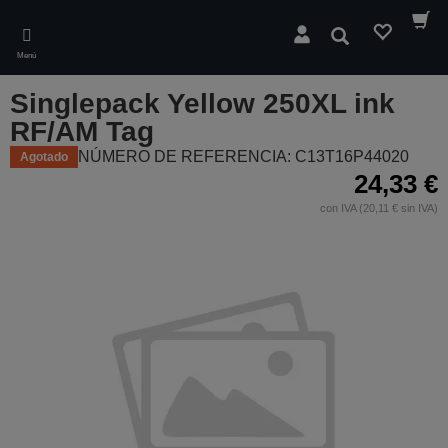
Skip
to
Buscar
main
Menú
content
Singlepack Yellow 250XL ink
RF/AM Tag
NÚMERO DE REFERENCIA: C13T16P44020
Agotado
24,33 €
con IVA (20,11 € sin IVA)