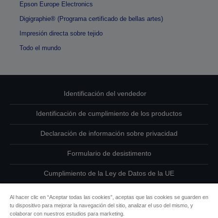
Epson Europe Electronics
Digigraphie® (Programa certificado de bellas artes)
Impresión directa sobre tejido
Todo el mundo
Identificación del vendedor
Identificación de cumplimiento de los productos
Declaración de información sobre privacidad
Formulario de desistimento
Cumplimiento de la Ley de Datos de la UE
Ponte en contacto con nosotros en relación con tus datos
Al hacer clic en “Aceptar todas las cookies”, aceptas que las cookies se guarden en
tu dispositivo para mejorar la navegación del sitio, analizar el uso del mismo, y
Información sobre cookies
colaborar con nuestros estudios para marketing.