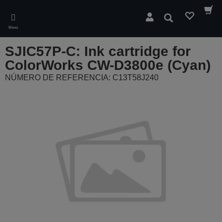
Skip
to
Buscar
main
Menú
content
SJIC57P-C: Ink cartridge for
ColorWorks CW-D3800e (Cyan)
NÚMERO DE REFERENCIA: C13T58J240