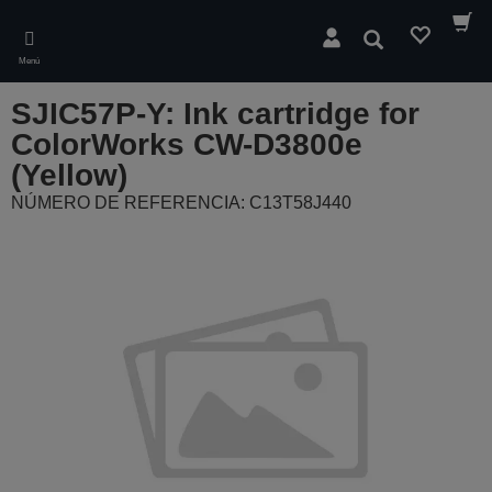
Skip
to
Buscar
main
Menú
content
SJIC57P-Y: Ink cartridge for
ColorWorks CW-D3800e
(Yellow)
NÚMERO DE REFERENCIA: C13T58J440