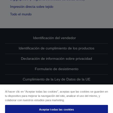
Impresión directa sobre tejido
Todo el mundo
Identificación del vendedor
Identificación de cumplimiento de los productos
Declaración de información sobre privacidad
Formulario de desistimento
Cumplimiento de la Ley de Datos de la UE
Ponte en contacto con nosotros en relación con tus datos
Al hacer clic en “Aceptar todas las cookies”, aceptas que las cookies se guarden en
tu dispositivo para mejorar la navegación del sitio, analizar el uso del mismo, y
Información sobre cookies
colaborar con nuestros estudios para marketing.
Aceptar todas las cookies
Compromiso de accesibilidad de Epson