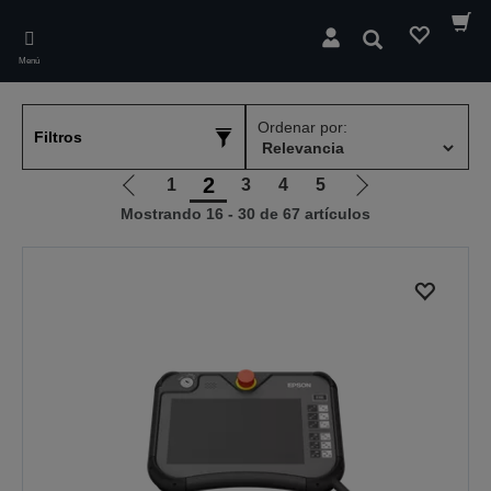
Skip
to
Buscar
main
Menú
content
Ordenar por:
Filtros
2
1
3
4
5
Ir
Ir
Mostrando 16 - 30 de 67 artículos
a
a
la
la
página
página
anterior
siguiente