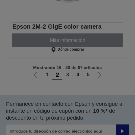
Epson 2M-2 GigE color camera
Más información
Dónde comprar
Mostrando 16 - 30 de 67 artículos
2
1
3
4
5
Ir
Ir
a
a
la
la
página
página
Permanece en contacto con Epson y consigue al
anterior
siguiente
instante un código de cupón con un
10 %*
de
descuento en tu próximo pedido.
Enviar