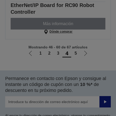
EtherNet/IP Board for RC90 Robot
Controller
Más información
Dónde comprar
Mostrando 46 - 60 de 67 artículos
4
1
2
3
5
Ir
Ir
a
a
la
la
página
página
Permanece en contacto con Epson y consigue al
anterior
siguiente
instante un código de cupón con un
10 %*
de
descuento en tu próximo pedido.
Enviar
Al enviar tu dirección de correo electrónico, otorgas tu consentimiento