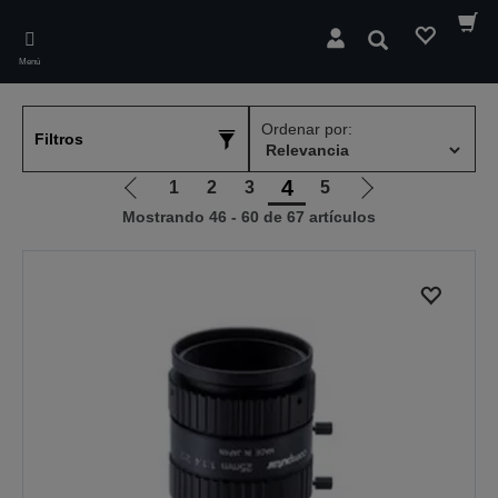
Skip
to
Buscar
main
Menú
content
Ordenar por:
Filtros
4
1
2
3
5
Ir
Ir
Mostrando 46 - 60 de 67 artículos
a
a
la
la
página
página
anterior
siguiente