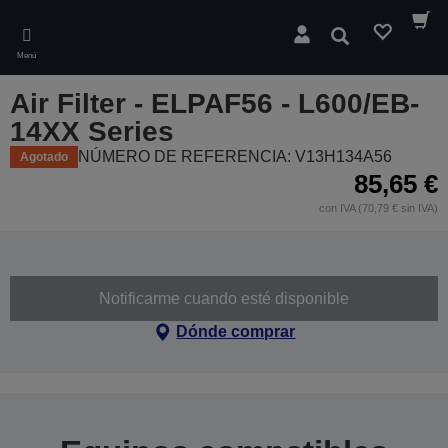
Skip
to
Buscar
main
Menú
content
Air Filter - ELPAF56 - L600/EB-
14XX Series
NÚMERO DE REFERENCIA: V13H134A56
Agotado
85,65 €
con IVA (70,79 € sin IVA)
Notificarme cuando esté disponible
Dónde comprar