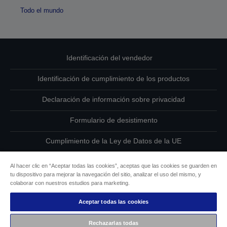
Todo el mundo
Identificación del vendedor
Identificación de cumplimiento de los productos
Declaración de información sobre privacidad
Formulario de desistimento
Cumplimiento de la Ley de Datos de la UE
Ponte en contacto con nosotros en relación con tus datos
Al hacer clic en “Aceptar todas las cookies”, aceptas que las cookies se guarden en
tu dispositivo para mejorar la navegación del sitio, analizar el uso del mismo, y
Información sobre cookies
colaborar con nuestros estudios para marketing.
Aceptar todas las cookies
Compromiso de accesibilidad de Epson
Rechazarlas todas