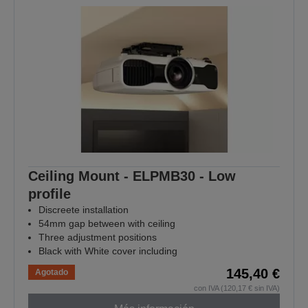
Ceiling Mount - ELPMB30 - Low
profile
Discreete installation
54mm gap between with ceiling
Three adjustment positions
Black with White cover including
145,40 €
Agotado
con IVA (120,17 € sin IVA)