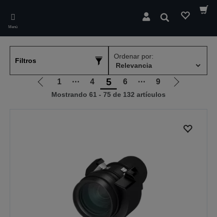
Skip
to
Buscar
main
Menú
content
Ordenar por:
Filtros
5
1
⋯
4
6
⋯
9
Ir
Ir
Mostrando 61 - 75 de 132 artículos
a
a
la
la
página
página
anterior
siguiente