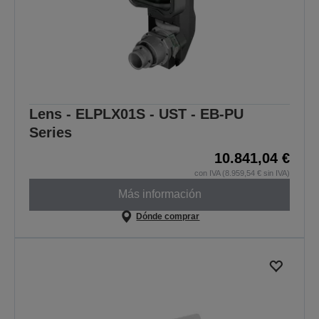
Lens - ELPLX01S - UST - EB-PU
Series
10.841,04 €
con IVA (8.959,54 € sin IVA)
Más información
Dónde comprar