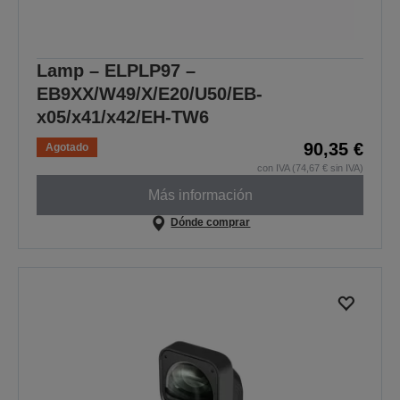
Lamp – ELPLP97 –
EB9XX/W49/X/E20/U50/EB-
x05/x41/x42/EH-TW6
90,35 €
Agotado
con IVA (74,67 € sin IVA)
Más información
Dónde comprar