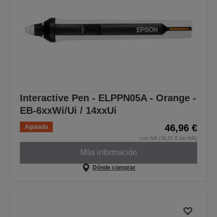
Interactive Pen - ELPPN05A - Orange -
EB-6xxWi/Ui / 14xxUi
46,96 €
Agotado
con IVA (38,81 € sin IVA)
Más información
Dónde comprar