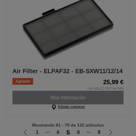
Air Filter - ELPAF32 - EB-SXW11/12/14
25,99 €
Agotado
con IVA (21,48 € sin IVA)
Más información
Dónde comprar
Mostrando 61 - 75 de 132 artículos
5
1
⋯
4
6
⋯
9
Ir
Ir