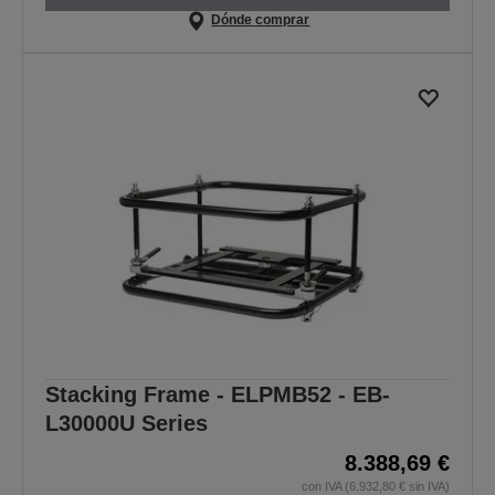
Dónde comprar
Stacking Frame - ELPMB52 - EB-
L30000U Series
8.388,69 €
con IVA (6.932,80 € sin IVA)