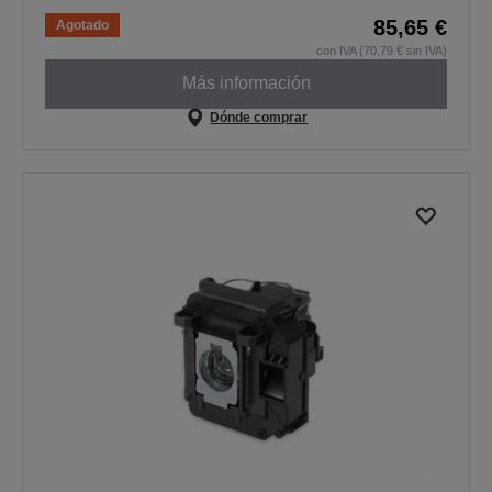
85,65 €
Agotado
con IVA (70,79 € sin IVA)
Más información
Dónde comprar