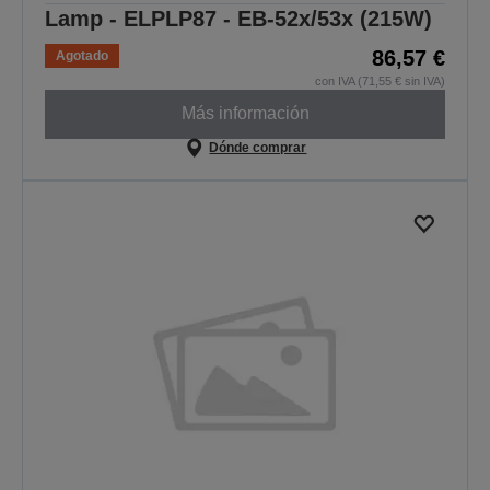
Lamp - ELPLP87 - EB-52x/53x (215W)
86,57 €
Agotado
con IVA (71,55 € sin IVA)
Más información
Dónde comprar