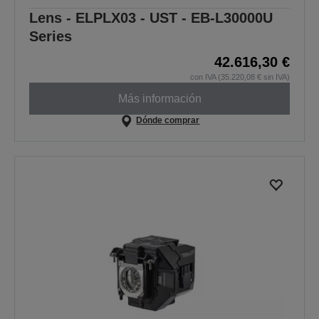
Lens - ELPLX03 - UST - EB-L30000U
Series
42.616,30 €
con IVA (35.220,08 € sin IVA)
Más información
Dónde comprar