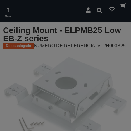
Skip
to
Buscar
main
Menú
content
Ceiling Mount - ELPMB25 Low
EB-Z series
NÚMERO DE REFERENCIA: V12H003B25
Descatalogado