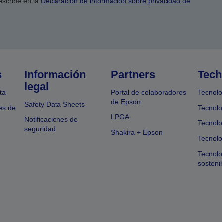
escribe en la
Declaración de información sobre privacidad de
s
Información
Partners
Tech
legal
ta
Portal de colaboradores
Tecnolo
de Epson
Safety Data Sheets
es de
Tecnolo
LPGA
Notificaciones de
Tecnolo
seguridad
Shakira + Epson
Tecnolo
Tecnol
sosteni