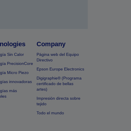
nologies
Company
gía Sin Calor
Página web del Equipo
Directivo
gía PrecisionCore
Epson Europe Electronics
gía Micro Piezo
Digigraphie® (Programa
gías innovadoras
certificado de bellas
artes)
ogías más
bles
Impresión directa sobre
tejido
Todo el mundo