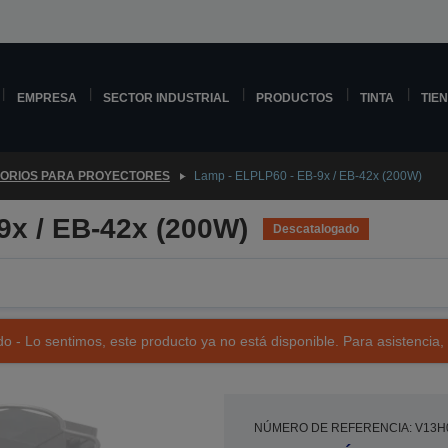
EMPRESA
SECTOR INDUSTRIAL
PRODUCTOS
TINTA
TIE
ORIOS PARA PROYECTORES
Lamp - ELPLP60 - EB-9x / EB-42x (200W)
9x / EB-42x (200W)
Descatalogado
o - Lo sentimos, este producto ya no está disponible. Para asistencia,
NÚMERO DE REFERENCIA: V13H