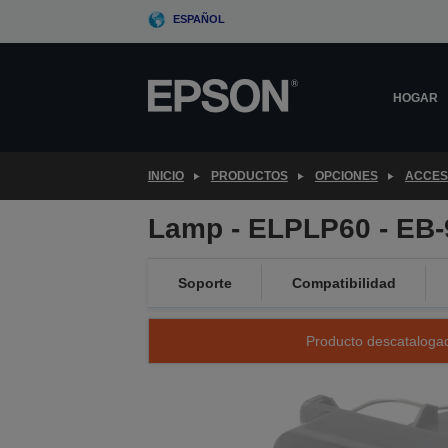
Skip
ESPAÑOL
to
main
content
HOGAR
INICIO
PRODUCTOS
OPCIONES
ACCES
Lamp - ELPLP60 - EB-
Soporte
Compatibilidad
Producto descatalogad