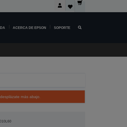
NDA
ACERCA DE EPSON
SOPORTE
 desplázate más abajo.
010L60