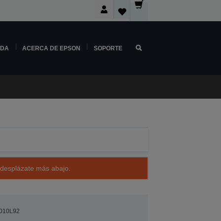
NDA
ACERCA DE EPSON
SOPORTE
 desplázate más abajo.
010L92