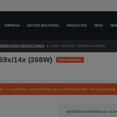
EMPRESA
SECTOR INDUSTRIAL
PRODUCTOS
TINTA
TIE
ORIOS PARA PROYECTORES
Lamp - ELPLP92 - EB-69x/14x (268W)
69x/14x (268W)
Descatalogado
o - Lo sentimos, este producto ya no está disponible. Para asistencia,
NÚMERO DE REFERENCIA: V13H