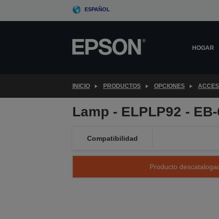
Skip
ESPAÑOL
to
main
content
HOGAR
INICIO
PRODUCTOS
OPCIONES
ACCES
Lamp - ELPLP92 - EB-
Compatibilidad
Producto descatalogad