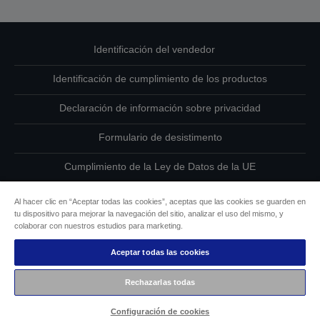
Identificación del vendedor
Identificación de cumplimiento de los productos
Declaración de información sobre privacidad
Formulario de desistimento
Cumplimiento de la Ley de Datos de la UE
Ponte en contacto con nosotros en relación con tus datos
Al hacer clic en “Aceptar todas las cookies”, aceptas que las cookies se guarden en
tu dispositivo para mejorar la navegación del sitio, analizar el uso del mismo, y
Información sobre cookies
colaborar con nuestros estudios para marketing.
Aceptar todas las cookies
Compromiso de accesibilidad de Epson
Rechazarlas todas
Copyright © 2026 Seiko Epson
Configuración de cookies