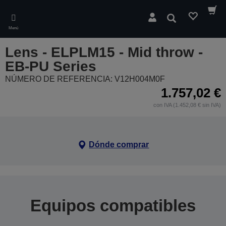
Skip
to
Buscar
main
Menú
content
Lens - ELPLM15 - Mid throw -
EB-PU Series
NÚMERO DE REFERENCIA: V12H004M0F
1.757,02 €
con IVA (1.452,08 € sin IVA)
Dónde comprar
Equipos compatibles