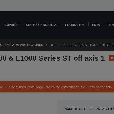
EMPRESA
SECTOR INDUSTRIAL
PRODUCTOS
TINTA
TIE
ORIOS PARA PROYECTORES
Lens - ELPLU03 - G7000 & L1000 Series ST off
0 & L1000 Series ST off axis 1
D
o - Lo sentimos, este producto ya no está disponible. Para asistencia,
NÚMERO DE REFERENCIA: V12H