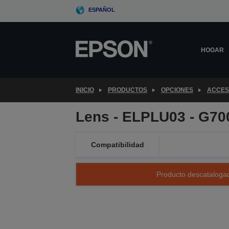
Skip
ESPAÑOL
to
main
content
HOGAR
INICIO
PRODUCTOS
OPCIONES
ACCES
Lens - ELPLU03 - G700
Compatibilidad
Producto descatalogad