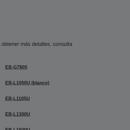
obtener más detalles, consulta
EB-G7805
EB-L1050U (blanco)
EB-L1105U
EB-L1300U
EB-L1500U