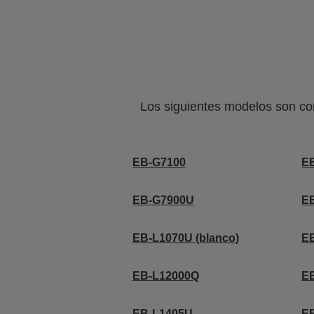
Los siguientes modelos son co
EB-G7100
E
EB-G7900U
E
EB-L1070U (blanco)
EB
EB-L12000Q
E
EB-L1405U
E