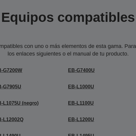
Equipos compatibles
mpatibles con uno o más elementos de esta gama. Para 
los enlaces siguientes o el manual de tu producto.
B-G7200W
EB-G7400U
B-G7905U
EB-L1000U
-L1075U (negro)
EB-L1100U
B-L12002Q
EB-L1200U
B-L1490U
EB-L1495U