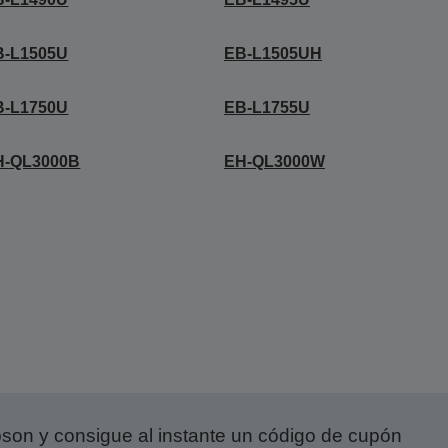
B-L1505U
EB-L1505UH
B-L1750U
EB-L1755U
H-QL3000B
EH-QL3000W
on y consigue al instante un código de cupón