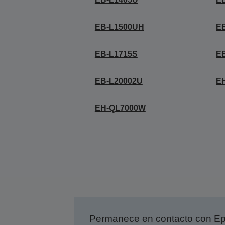
EB-L1500UH
E
EB-L1715S
E
EB-L20002U
E
EH-QL7000W
Permanece en contacto con Eps