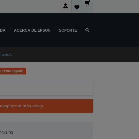
NDA
ACERCA DE EPSON
SOPORTE
 axis 1
escatalogado
 desplázate más abajo.
004U03