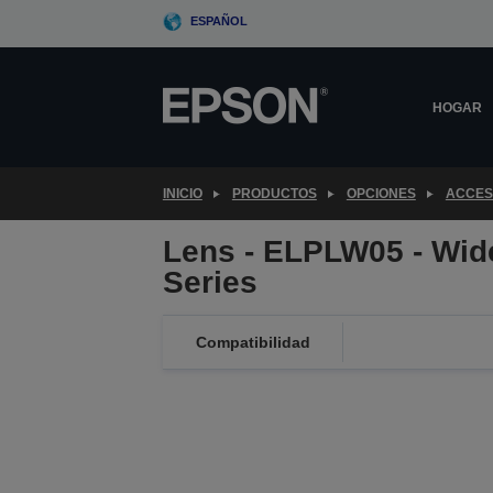
Skip
ESPAÑOL
to
main
content
HOGAR
INICIO
PRODUCTOS
OPCIONES
ACCES
Lens - ELPLW05 - Wid
Series
Compatibilidad