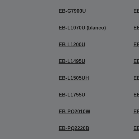
EB-G7900U
E
EB-L1070U (blanco)
EB
EB-L1200U
E
EB-L1495U
E
EB-L1505UH
E
EB-L1755U
E
EB-PQ2010W
E
EB-PQ2220B
E