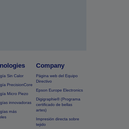
nologies
Company
gía Sin Calor
Página web del Equipo
Directivo
gía PrecisionCore
Epson Europe Electronics
gía Micro Piezo
Digigraphie® (Programa
gías innovadoras
certificado de bellas
artes)
ogías más
bles
Impresión directa sobre
tejido