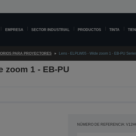
EMPRESA
SECTOR INDUSTRIAL
PRODUCTOS
TINTA
TIE
ORIOS PARA PROYECTORES
Lens - ELPLW05 - Wide zoom 1 - EB-PU Serie
e zoom 1 - EB-PU
NÚMERO DE REFERENCIA: V12H