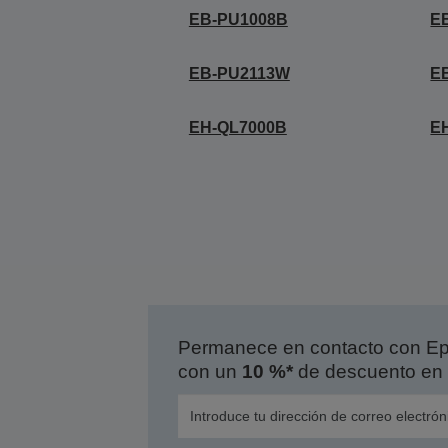
EB-PU1008B
E
EB-PU2113W
E
EH-QL7000B
E
Permanece en contacto con Eps
con un
10 %*
de descuento en 