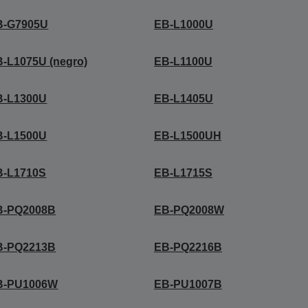
B-G7905U
EB-L1000U
-L1075U (negro)
EB-L1100U
B-L1300U
EB-L1405U
B-L1500U
EB-L1500UH
B-L1710S
EB-L1715S
B-PQ2008B
EB-PQ2008W
B-PQ2213B
EB-PQ2216B
B-PU1006W
EB-PU1007B