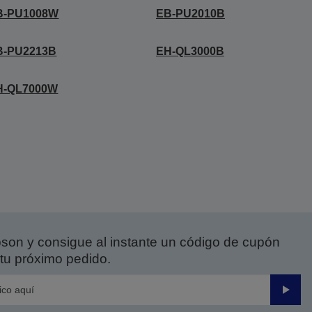
B-PU1008W
EB-PU2010B
B-PU2213B
EH-QL3000B
H-QL7000W
on y consigue al instante un código de cupón
tu próximo pedido.
Enviar