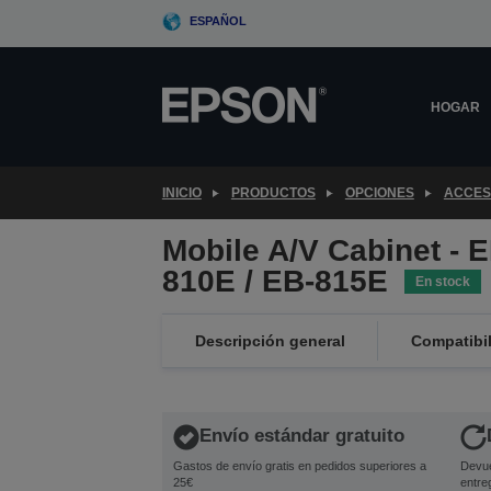
Skip
ESPAÑOL
to
main
content
HOGAR
INICIO
PRODUCTOS
OPCIONES
ACCES
Mobile A/V Cabinet - 
810E / EB-815E
En stock
Descripción general
Compatibi
Envío estándar gratuito
Gastos de envío gratis en pedidos superiores a
Devue
25€
entre