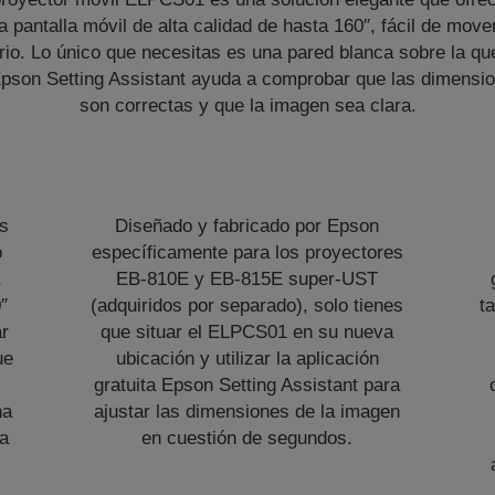
na pantalla móvil de alta calidad de hasta 160″, fácil de mover
io. Lo único que necesitas es una pared blanca sobre la que
Epson Setting Assistant ayuda a comprobar que las dimensio
son correctas y que la imagen sea clara.
es
Diseñado y fabricado por Epson
o
específicamente para los proyectores
a
EB-810E y EB-815E super-UST
″
(adquiridos por separado), solo tienes
t
ar
que situar el ELPCS01 en su nueva
ue
ubicación y utilizar la aplicación
gratuita Epson Setting Assistant para
na
ajustar las dimensiones de la imagen
la
en cuestión de segundos.