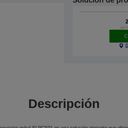
Solución de pro
con I
C
D
Descripción
proyector móvil ELPCS01 es una solución elegante que ofre