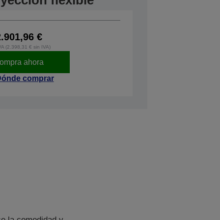
yección flexible
2.901,96 €
VA (2.398,31 € sin IVA)
ompra ahora
ónde comprar
ce la comodidad y