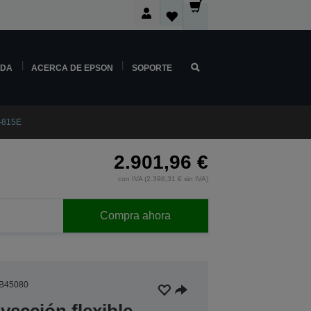
NDA
ACERCA DE EPSON
SOPORTE
B-815E
2.901,96 €
con IVA (2.398,31 € sin IVA)
Compra ahora
B45080