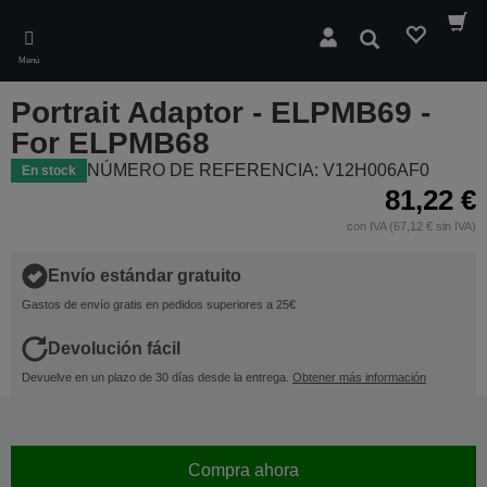
Skip
to
Buscar
main
Menú
content
Portrait Adaptor - ELPMB69 -
For ELPMB68
NÚMERO DE REFERENCIA: V12H006AF0
En stock
81,22 €
con IVA (67,12 € sin IVA)
Envío estándar gratuito
Gastos de envío gratis en pedidos superiores a 25€
Devolución fácil
Devuelve en un plazo de 30 días desde la entrega.
Obtener más información
Compra ahora