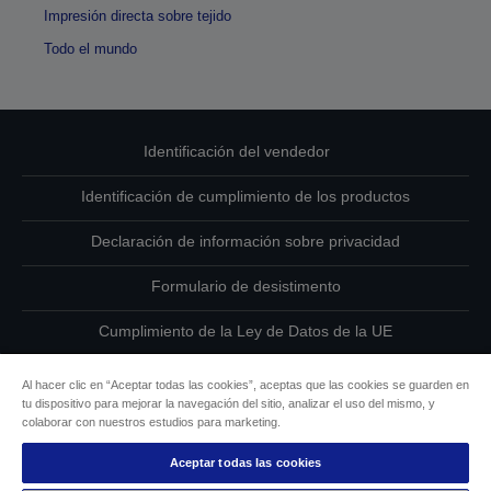
Impresión directa sobre tejido
Todo el mundo
Identificación del vendedor
Identificación de cumplimiento de los productos
Declaración de información sobre privacidad
Formulario de desistimento
Cumplimiento de la Ley de Datos de la UE
Ponte en contacto con nosotros en relación con tus datos
Al hacer clic en “Aceptar todas las cookies”, aceptas que las cookies se guarden en
tu dispositivo para mejorar la navegación del sitio, analizar el uso del mismo, y
Información sobre cookies
colaborar con nuestros estudios para marketing.
Aceptar todas las cookies
Compromiso de accesibilidad de Epson