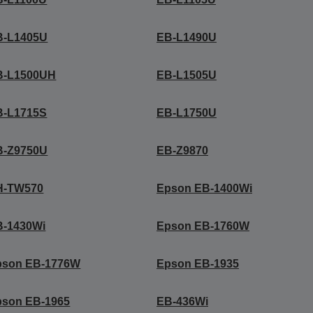
B-L1405U
EB-L1490U
B-L1500UH
EB-L1505U
B-L1715S
EB-L1750U
B-Z9750U
EB-Z9870
H-TW570
Epson EB-1400Wi
B-1430Wi
Epson EB-1760W
pson EB-1776W
Epson EB-1935
pson EB-1965
EB-436Wi