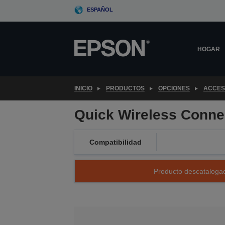
Skip
ESPAÑOL
to
main
content
HOGAR
INICIO
PRODUCTOS
OPCIONES
ACCES
Quick Wireless Conne
Compatibilidad
Producto descatalogad