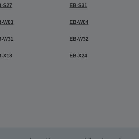
B-S27
EB-S31
B-W03
EB-W04
B-W31
EB-W32
B-X18
EB-X24