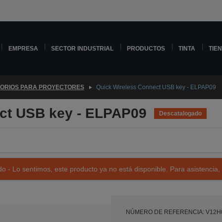
EMPRESA
SECTOR INDUSTRIAL
PRODUCTOS
TINTA
TIE
ORIOS PARA PROYECTORES
Quick Wireless Connect USB key - ELPAP09
ct USB key - ELPAP09
Descatalogado
o - Lo sentimos, este producto ya no está disponible. Para asistencia,
NÚMERO DE REFERENCIA: V12H