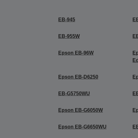
EB-945
E
EB-955W
E
Epson EB-96W
Ep
E
Epson EB-D6250
E
EB-G5750WU
E
Epson EB-G6050W
E
Epson EB-G6650WU
E