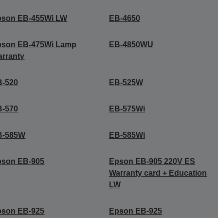
pson EB-455Wi LW
EB-4650
pson EB-475Wi Lamp
EB-4850WU
rranty
B-520
EB-525W
B-570
EB-575Wi
B-585W
EB-585Wi
pson EB-905
Epson EB-905 220V ES
Warranty card + Education
LW
pson EB-925
Epson EB-925