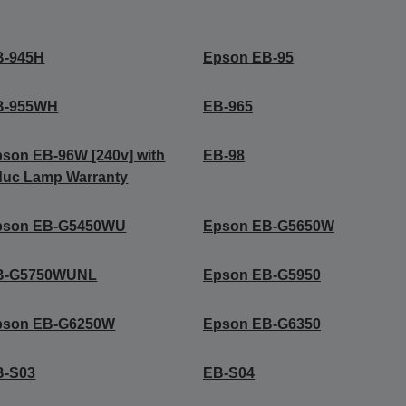
B-945H
Epson EB-95
B-955WH
EB-965
son EB-96W [240v] with
EB-98
duc Lamp Warranty
pson EB-G5450WU
Epson EB-G5650W
B-G5750WUNL
Epson EB-G5950
pson EB-G6250W
Epson EB-G6350
B-S03
EB-S04