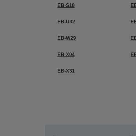
EB-S18
E
EB-U32
E
EB-W29
E
EB-X04
E
EB-X31