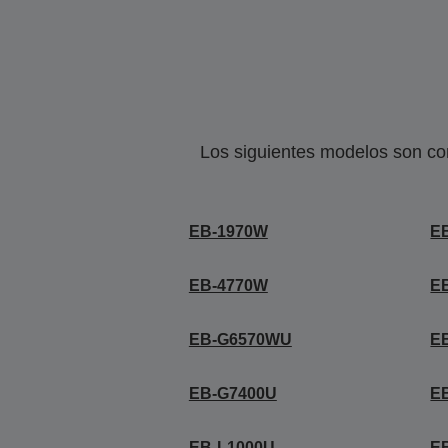
Los siguientes modelos son co
EB-1970W
E
EB-4770W
E
EB-G6570WU
E
EB-G7400U
E
EB-L1000U
E