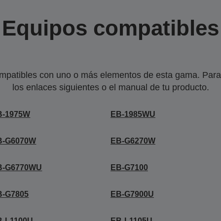
Equipos compatibles
mpatibles con uno o más elementos de esta gama. Para 
los enlaces siguientes o el manual de tu producto.
B-1975W
EB-1985WU
B-G6070W
EB-G6270W
B-G6770WU
EB-G7100
B-G7805
EB-G7900U
B-L1100U
EB-L1105U