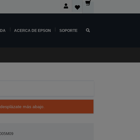
NDA
ACERCA DE EPSON
SOPORTE
 desplázate más abajo.
005M09