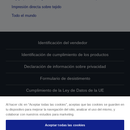
Impresión directa sobre tejido
Todo el mundo
Identificación del vendedor
Identificación de cumplimiento de los productos
Declaración de información sobre privacidad
Formulario de desistimento
Cumplimiento de la Ley de Datos de la UE
Ponte en contacto con nosotros en relación con tus datos
Al hacer clic en “Aceptar todas las cookies”, aceptas que las cookies se guarden en
tu dispositivo para mejorar la navegación del sitio, analizar el uso del mismo, y
Información sobre cookies
colaborar con nuestros estudios para marketing.
Aceptar todas las cookies
Compromiso de accesibilidad de Epson