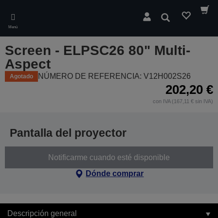
Skip
to
Buscar
main
Menú
content
Screen - ELPSC26 80" Multi-
Aspect
NÚMERO DE REFERENCIA: V12H002S26
Agotado
202,20 €
con IVA (167,11 € sin IVA)
Pantalla del proyector
Notificarme cuando esté disponible
Dónde comprar
Descripción general