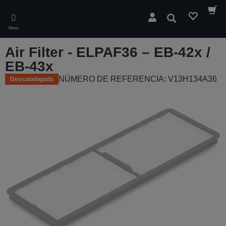
Skip
to
Buscar
main
Menú
content
Air Filter - ELPAF36 – EB-42x /
EB-43x
NÚMERO DE REFERENCIA: V13H134A36
Descatalogado