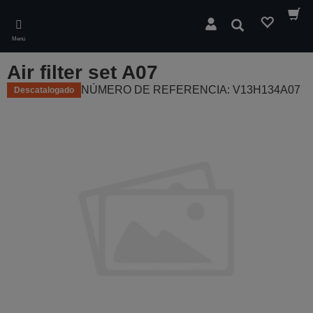
Skip
to
Buscar
main
Menú
content
Air filter set A07
NÚMERO DE REFERENCIA: V13H134A07
Descatalogado