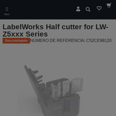
Skip
to
Buscar
main
Menú
content
LabelWorks Half cutter for LW-
Z5xxx Series
NÚMERO DE REFERENCIA: C52CE98120
Descatalogado