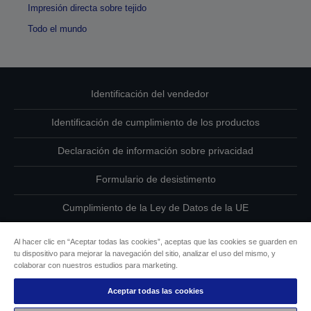
Impresión directa sobre tejido
Todo el mundo
Identificación del vendedor
Identificación de cumplimiento de los productos
Declaración de información sobre privacidad
Formulario de desistimento
Cumplimiento de la Ley de Datos de la UE
Ponte en contacto con nosotros en relación con tus datos
Al hacer clic en “Aceptar todas las cookies”, aceptas que las cookies se guarden en
tu dispositivo para mejorar la navegación del sitio, analizar el uso del mismo, y
Información sobre cookies
colaborar con nuestros estudios para marketing.
Aceptar todas las cookies
Compromiso de accesibilidad de Epson