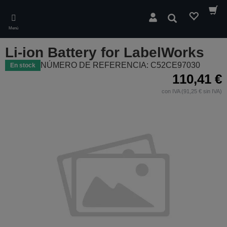
Skip
to
Buscar
main
Menú
content
Li-ion Battery for LabelWorks
NÚMERO DE REFERENCIA: C52CE97030
En stock
110,41 €
con IVA (91,25 € sin IVA)