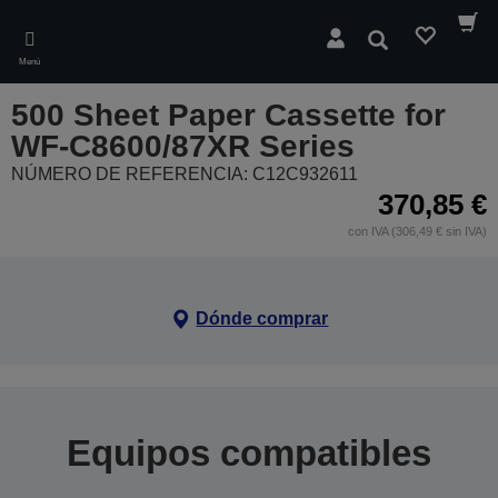
Skip
to
Buscar
main
Menú
content
500 Sheet Paper Cassette for
WF-C8600/87XR Series
NÚMERO DE REFERENCIA: C12C932611
370,85 €
con IVA (306,49 € sin IVA)
Dónde comprar
Equipos compatibles