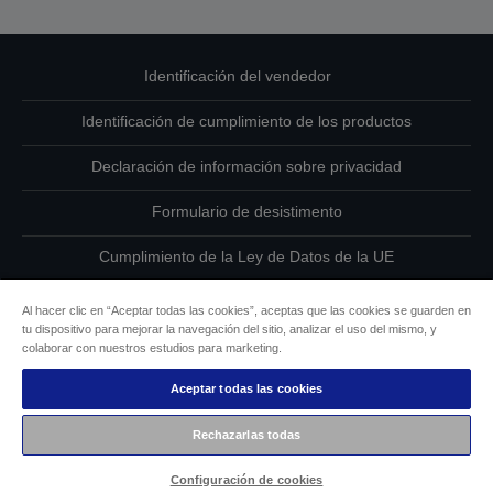
Identificación del vendedor
Identificación de cumplimiento de los productos
Declaración de información sobre privacidad
Formulario de desistimento
Cumplimiento de la Ley de Datos de la UE
Ponte en contacto con nosotros en relación con tus datos
Al hacer clic en “Aceptar todas las cookies”, aceptas que las cookies se guarden en
tu dispositivo para mejorar la navegación del sitio, analizar el uso del mismo, y
Información sobre cookies
colaborar con nuestros estudios para marketing.
Aceptar todas las cookies
Compromiso de accesibilidad de Epson
Rechazarlas todas
Copyright © 2026 Seiko Epson
Configuración de cookies