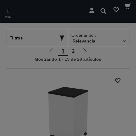
Skip
to
Buscar
main
Menú
content
Ordenar por:
Filtros
1
2
Ir
Ir
Mostrando 1 - 15 de 28 artículos
a
a
la
la
página
página
anterior
siguiente