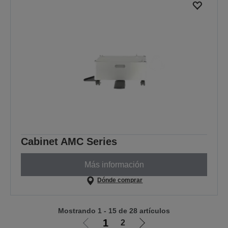
Cabinet AMC Series
Más información
Dónde comprar
Mostrando 1 - 15 de 28 artículos
1
2
Ir
Ir