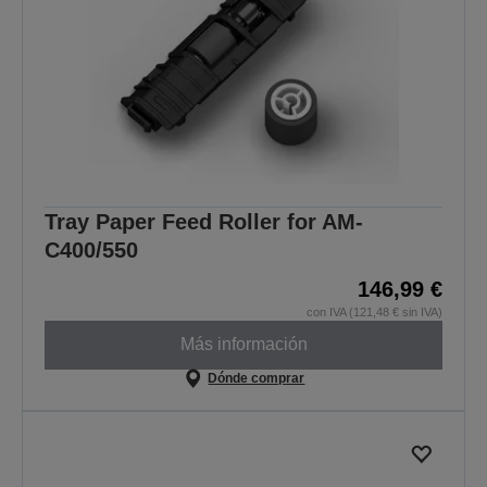
Tray Paper Feed Roller for AM-
C400/550
146,99 €
con IVA (121,48 € sin IVA)
Más información
Dónde comprar