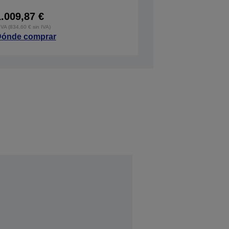
1.009,87 €
IVA (834,60 € sin IVA)
ónde comprar