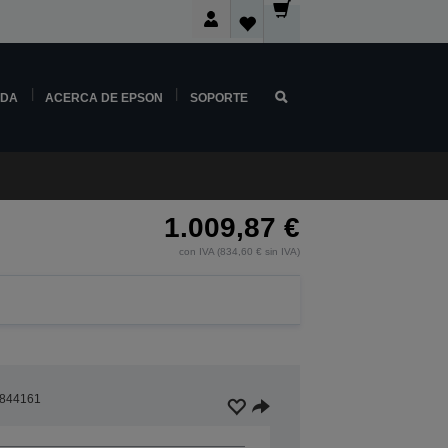
NDA
ACERCA DE EPSON
SOPORTE
1.009,87 €
con IVA (834,60 € sin IVA)
844161