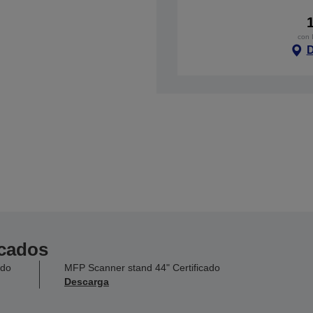
con 
D
icados
ado
MFP Scanner stand 44" Certificado
Descarga