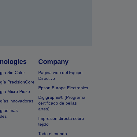
nologies
Company
gía Sin Calor
Página web del Equipo
Directivo
gía PrecisionCore
Epson Europe Electronics
gía Micro Piezo
Digigraphie® (Programa
gías innovadoras
certificado de bellas
artes)
ogías más
bles
Impresión directa sobre
tejido
Todo el mundo