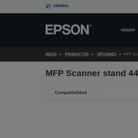
Skip
ESPAÑOL
to
main
content
HOGAR
INICIO
PRODUCTOS
OPCIONES
MFP Sca
MFP Scanner stand 44
Compatibilidad