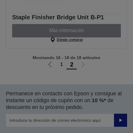
Staple Finisher Bridge Unit B-P1
Más información
Dónde comprar
Mostrando 16 - 18 de 18 artículos
2
1
Ir
Ir
a
a
la
la
página
página
Permanece en contacto con Epson y consigue al
anterior
siguiente
instante un código de cupón con un
10 %*
de
descuento en tu próximo pedido.
Enviar