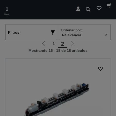
Skip
to
Buscar
main
Menú
content
Ordenar por:
Filtros
2
1
Ir
Ir
Mostrando 16 - 18 de 18 artículos
a
a
la
la
página
página
anterior
siguiente