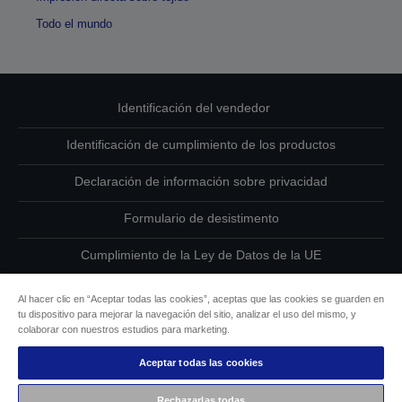
Todo el mundo
Identificación del vendedor
Identificación de cumplimiento de los productos
Declaración de información sobre privacidad
Formulario de desistimento
Cumplimiento de la Ley de Datos de la UE
Ponte en contacto con nosotros en relación con tus datos
Al hacer clic en “Aceptar todas las cookies”, aceptas que las cookies se guarden en
tu dispositivo para mejorar la navegación del sitio, analizar el uso del mismo, y
Información sobre cookies
colaborar con nuestros estudios para marketing.
Aceptar todas las cookies
Compromiso de accesibilidad de Epson
Rechazarlas todas