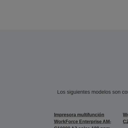
Los siguientes modelos son co
Impresora multifunción
Wo
WorkForce Enterprise AM-
C