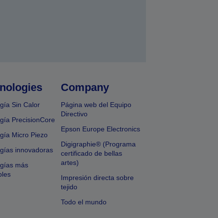
nologies
Company
gía Sin Calor
Página web del Equipo
Directivo
gía PrecisionCore
Epson Europe Electronics
gía Micro Piezo
Digigraphie® (Programa
gías innovadoras
certificado de bellas
artes)
ogías más
bles
Impresión directa sobre
tejido
Todo el mundo