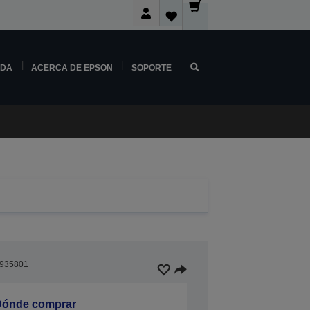
NDA
ACERCA DE EPSON
SOPORTE
935801
ónde comprar