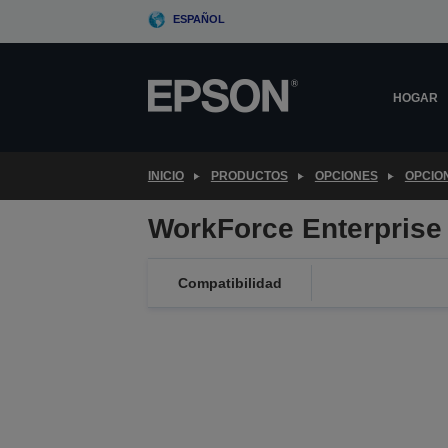
Skip
ESPAÑOL
to
main
content
HOGAR
INICIO
PRODUCTOS
OPCIONES
OPCIO
WorkForce Enterprise 
Compatibilidad