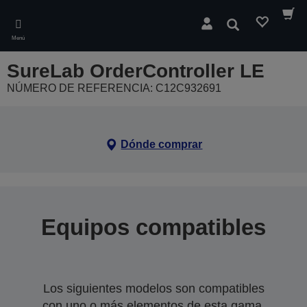
Skip
to
Buscar
main
Menú
content
SureLab OrderController LE
NÚMERO DE REFERENCIA: C12C932691
Dónde comprar
Equipos compatibles
Los siguientes modelos son compatibles
con uno o más elementos de esta gama.