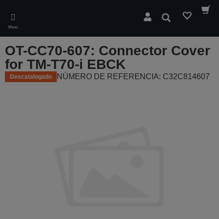
Skip
to
Buscar
main
Menú
content
OT-CC70-607: Connector Cover
for TM-T70-i EBCK
NÚMERO DE REFERENCIA: C32C814607
Descatalogado