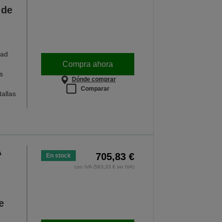
 de
dad
Compra ahora
s
Dónde comprar
Comparar
allas
A
705,83 €
En stock
con IVA (583,33 € sin IVA)
e