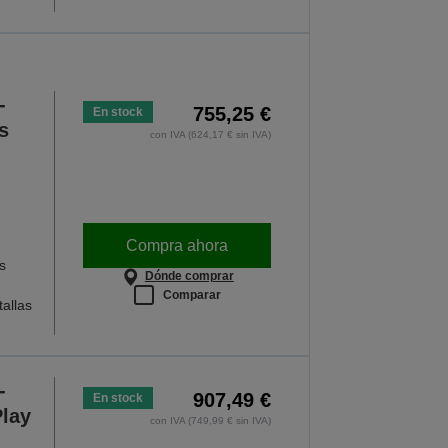
-
755,25 €
En stock
s
con IVA (624,17 € sin IVA)
Compra ahora
s
Dónde comprar
Comparar
allas
-
907,49 €
En stock
Play
con IVA (749,99 € sin IVA)