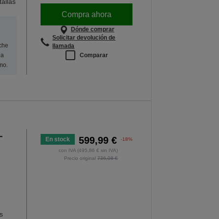
allas
Compra ahora
Dónde comprar
Solicitar devolución de
oche
llamada
Comparar
na
mo.
-
599,99 €
En stock
-18%
con IVA (495,86 € sin IVA)
Precio original
736,08 €
s