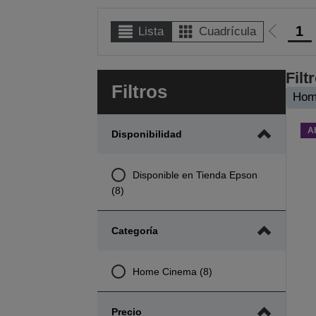
1
Lista
Cuadrícula
Ir
a
la
Filt
Filtros
página
Hom
anterior
A
Disponibilidad
Disponible en Tienda Epson
(8)
Categoría
Home Cinema (8)
Precio