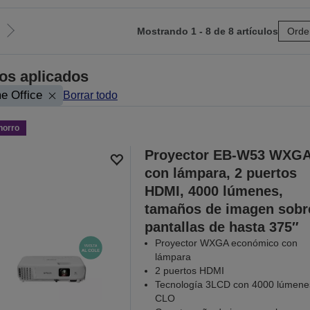
Mostrando 1 - 8 de 8 artículos
Orde
Ir
a
la
ros aplicados
página
e Office
Borrar todo
siguiente
horro
Proyector EB-W53 WXG
con lámpara, 2 puertos
HDMI, 4000 lúmenes,
tamaños de imagen sobr
pantallas de hasta 375″
Proyector WXGA económico con
lámpara
2 puertos HDMI
Tecnología 3LCD con 4000 lúmene
CLO