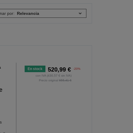
nar por:
A
520,99 €
En stock
-20%
con IVA (430,57 € sin IVA)
Precio original
655,41 €
e
s