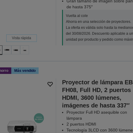
Gran tamaño de imagen sobre pant
de hasta 375″
Vuelta al cole
Ahorra en una selección de proyectores.
La oferta es válida solo hasta la median
del 30/08/2026. Descuento aplicable a u
Vista rápida
unidad por producto y pedido como máxi
horro
Más vendido
Proyector de lámpara EB
FH08, Full HD, 2 puertos
HDMI, 3600 lúmenes,
imágenes de hasta 337″
Proyector Full HD asequible con
lámpara
2 puertos HDMI
Tecnología 3LCD con 3600 lúmene