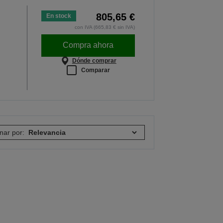
805,65 €
En stock
con IVA (665,83 € sin IVA)
Compra ahora
Dónde comprar
Comparar
nar por: