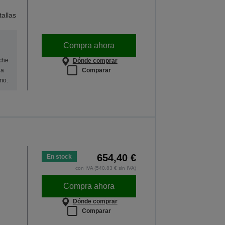
allas
Compra ahora
oche
Dónde comprar
Comparar
na
mo.
654,40 €
En stock
con IVA (540,83 € sin IVA)
Compra ahora
Dónde comprar
Comparar