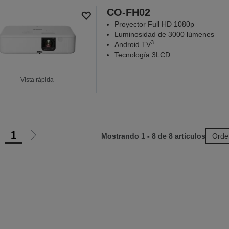
CO-FH02
Proyector Full HD 1080p
Luminosidad de 3000 lúmenes
3
Android TV
Tecnología 3LCD
Vista rápida
1
Mostrando 1 - 8 de 8 artículos
Orde
r
Ir
a
a
a
la
ágina
página
nterior
siguiente