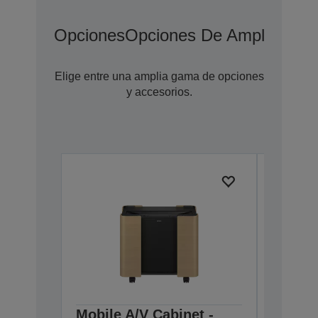
Opciones
Opciones De Ampliación 
Elige entre una amplia gama de opciones
y accesorios.
Mobile A/V Cabinet -
Wall M