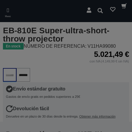
Skip
to
Buscar
main
Menú
content
EB-810E Super-ultra-short-
throw projector
NÚMERO DE REFERENCIA: V11HA99080
En stock
5.021,49 €
con IVA (4.149,99 € sin IVA)
Envío estándar gratuito
Gastos de envío gratis en pedidos superiores a 25€
Devolución fácil
Devuelve en un plazo de 30 días desde la entrega.
Obtener más información