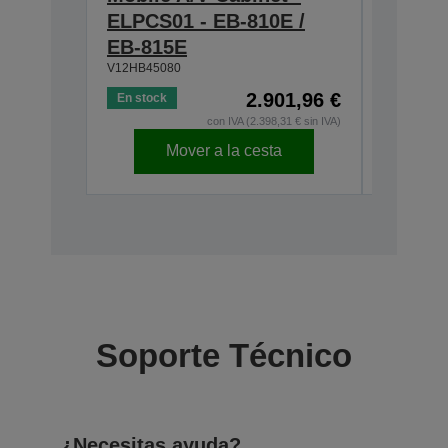
ELPCS01 - EB-810E /
EB-81
V12HB120
EB-815E
V12HB45080
2.901,96 €
En stock
En stock
con IVA (2.398,31 € sin IVA)
Mover a la cesta
Soporte Técnico
¿Necesitas ayuda?