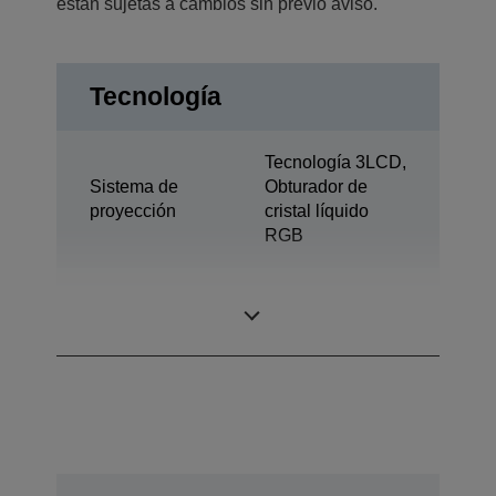
están sujetas a cambios sin previo aviso.
Tecnología
Tecnología 3LCD,
Sistema de
Obturador de
proyección
cristal líquido
RGB
0,62 pulgada con
Pantalla LCD
C2 Fine