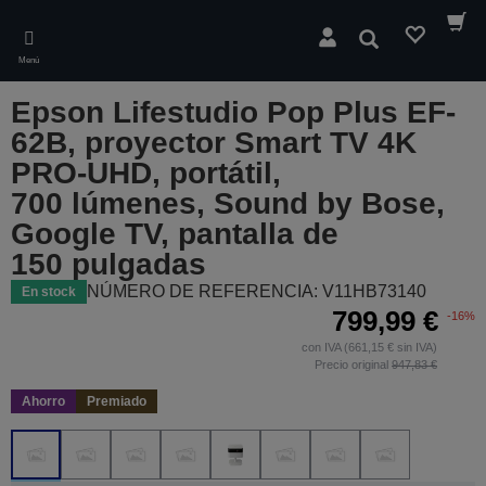
Skip
to
Buscar
main
Menú
content
Epson Lifestudio Pop Plus EF-
62B, proyector Smart TV 4K
PRO-UHD, portátil,
700 lúmenes, Sound by Bose,
Google TV, pantalla de
150 pulgadas
NÚMERO DE REFERENCIA: V11HB73140
En stock
799,99 €
-16%
con IVA (661,15 € sin IVA)
Precio original
947,83 €
Ahorro
Premiado