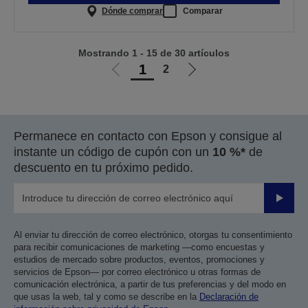
Dónde comprar
Comparar
Mostrando 1 - 15 de 30 artículos
1
2
Ir
Ir
a
a
la
la
página
página
Permanece en contacto con Epson y consigue al
anterior
siguiente
instante un código de cupón con un
10 %*
de
descuento en tu próximo pedido.
Enviar
Al enviar tu dirección de correo electrónico, otorgas tu consentimiento
para recibir comunicaciones de marketing —como encuestas y
estudios de mercado sobre productos, eventos, promociones y
servicios de Epson— por correo electrónico u otras formas de
comunicación electrónica, a partir de tus preferencias y del modo en
que usas la web, tal y como se describe en la
Declaración de