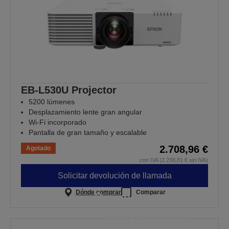
EB-L530U Projector
5200 lúmenes
Desplazamiento lente gran angular
Wi-Fi incorporado
Pantalla de gran tamaño y escalable
2.708,96 €
Agotado
con IVA (2.238,81 € sin IVA)
Solicitar devolución de llamada
Dónde comprar
Comparar
Proyectores que
rinden donde