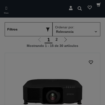
Skip
to
Buscar
main
Menú
content
Ordenar por:
Filtros
1
2
Ir
Ir
Mostrando 1 - 15 de 30 artículos
a
a
la
la
página
página
anterior
siguiente