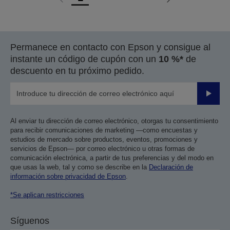
Ir
Ir
a
a
la
la
página
página
Permanece en contacto con Epson y consigue al
anterior
siguiente
instante un código de cupón con un
10 %*
de
descuento en tu próximo pedido.
Enviar
Al enviar tu dirección de correo electrónico, otorgas tu consentimiento
para recibir comunicaciones de marketing —como encuestas y
estudios de mercado sobre productos, eventos, promociones y
servicios de Epson— por correo electrónico u otras formas de
comunicación electrónica, a partir de tus preferencias y del modo en
que usas la web, tal y como se describe en la
Declaración de
información sobre privacidad de Epson
.
*Se aplican restricciones
Síguenos