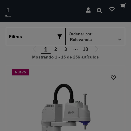
Skip
to
Buscar
main
Menú
content
Ordenar por:
Filtros
1
2
3
⋯
18
Ir
Ir
Mostrando 1 - 15 de 256 artículos
a
a
la
la
página
página
Nuevo
anterior
siguiente